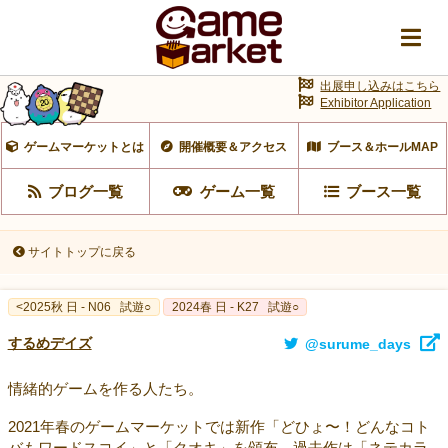
出展申し込みはこちら
Exhibitor Application
ゲームマーケットとは
開催概要＆アクセス
ブース＆ホールMAP
ブログ一覧
ゲーム一覧
ブース一覧
サイトトップに戻る
<2025秋 日 - N06
試遊○
2024春 日 - K27
試遊○
するめデイズ
@surume_days
情緒的ゲームを作る人たち。
2021年春のゲームマーケットでは新作「どひょ〜！どんなコト
バもワードスコイ」と「クオキ」を頒布。過去作は「ネテカラ