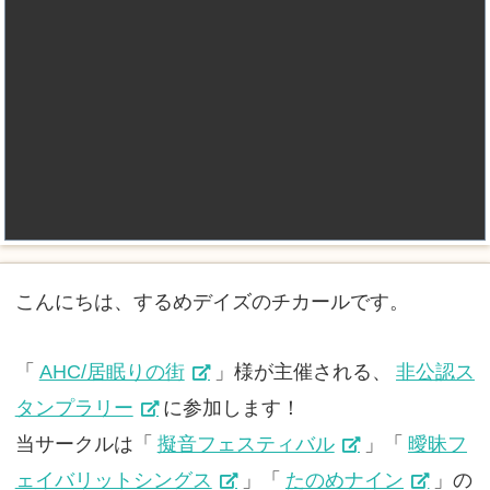
こんにちは、するめデイズのチカールです。
「
AHC/居眠りの街
」様が主催される、
非公認ス
タンプラリー
に参加します！
当サークルは「
擬音フェスティバル
」「
曖昧フ
ェイバリットシングス
」「
たのめナイン
」の