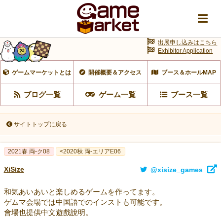
出展申し込みはこちら
Exhibitor Application
ゲームマーケットとは
開催概要＆アクセス
ブース＆ホールMAP
ブログ一覧
ゲーム一覧
ブース一覧
サイトトップに戻る
2021春 両-ク08
<2020秋 両-エリアE06
XiSize
@xisize_games
和気あいあいと楽しめるゲームを作ってます。
ゲムマ会場では中国語でのインストも可能です。
會場也提供中文遊戲說明。