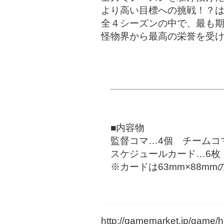
より高い目標への挑戦！？
全４シーズンの中で、最も
怪物界から最高の栄誉を受
■内容物
監督コマ…4個 チームコ
スケジュールカード…6枚
※カードは63mm×88m
http://gamemarket.jp/game/h