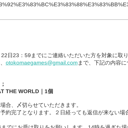
83%92%E3%83%BC%E3%83%88%E3%83%BB%E
月22日23：59までにご連絡いただいた方を対象に取
は、
otokomaegames@gmail.com
まで、下記の内容に
）；
 THE WORLD｜1個
た場合、〆切らせていただきます。
て予約完了となります。２日経っても返信が来ない場
。
時までにお受け取りをお願いします。14時を過ぎた