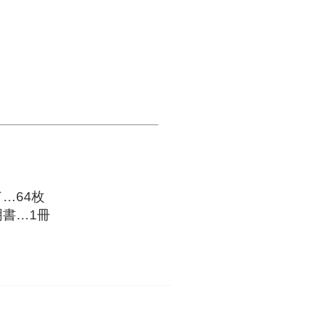
…64枚
書…1冊