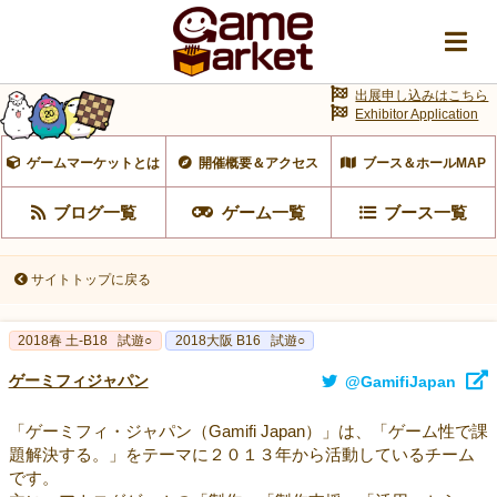
出展申し込みはこちら
Exhibitor Application
ゲームマーケットとは
開催概要＆アクセス
ブース＆ホールMAP
ブログ一覧
ゲーム一覧
ブース一覧
サイトトップに戻る
2018春 土-B18
試遊○
2018大阪 B16
試遊○
ゲーミフィジャパン
@GamifiJapan
「ゲーミフィ・ジャパン（Gamifi Japan）」は、「ゲーム性で課
題解決する。」をテーマに２０１３年から活動しているチーム
です。