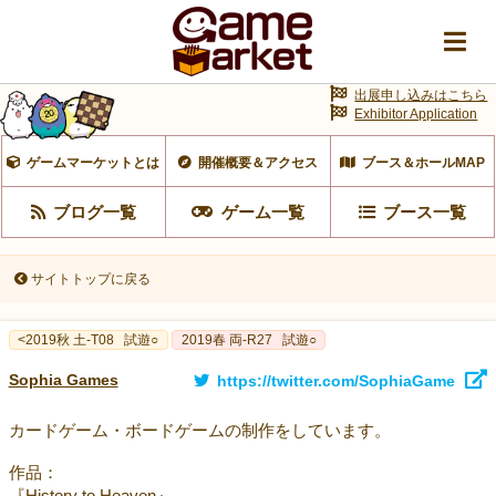
出展申し込みはこちら
Exhibitor Application
ゲームマーケットとは
開催概要＆アクセス
ブース＆ホールMAP
ブログ一覧
ゲーム一覧
ブース一覧
サイトトップに戻る
<2019秋 土-T08
試遊○
2019春 両-R27
試遊○
Sophia Games
https://twitter.com/SophiaGame
カードゲーム・ボードゲームの制作をしています。
作品：
『History to Heaven』