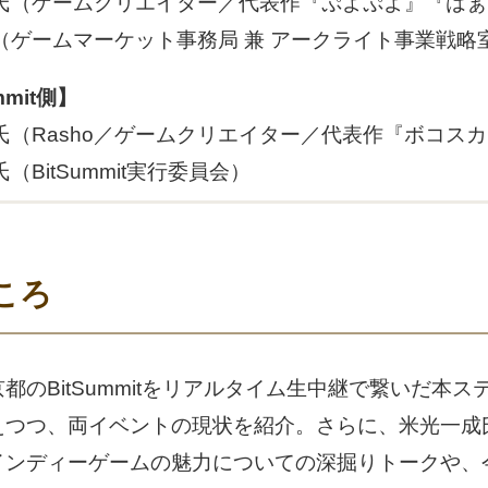
氏（ゲームクリエイター／代表作『ぷよぷよ』『はぁ
（ゲームマーケット事務局 兼 アークライト事業戦略
mmit側】
氏（Rasho／ゲームクリエイター／代表作『ボコス
（BitSummit実行委員会）
ころ
都のBitSummitをリアルタイム生中継で繋いだ本
えつつ、両イベントの現状を紹介。さらに、米光一成
インディーゲームの魅力についての深掘りトークや、