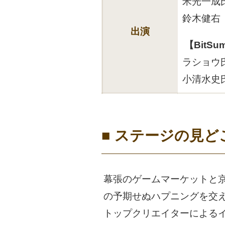
米光一成
鈴木健右
出演
【BitSu
ラショウ
小清水史氏
■ ステージの見ど
幕張のゲームマーケットと京
の予期せぬハプニングを交
トップクリエイターによる