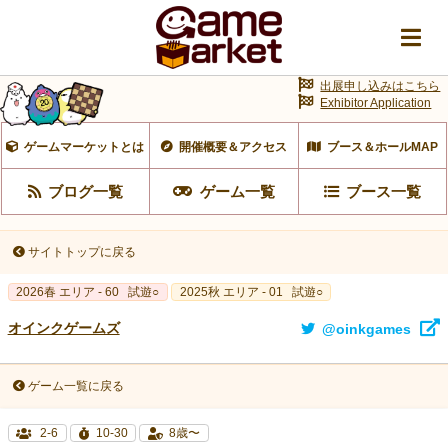
出展申し込みはこちら
Exhibitor Application
ゲームマーケットとは
開催概要＆アクセス
ブース＆ホールMAP
ブログ一覧
ゲーム一覧
ブース一覧
サイトトップに戻る
2026春 エリア - 60
試遊○
2025秋 エリア - 01
試遊○
オインクゲームズ
@oinkgames
ゲーム一覧に戻る
2-6
10-30
8歳〜