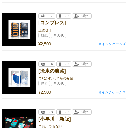
1-7
-20
8歳〜
[コンプレス]
圧縮せよ
対戦
その他
¥2,500
オインクゲームズ
1-4
-20
8歳〜
[流氷の航路]
つながれ われらの希望
協力
その他
¥2,500
オインクゲームズ
3-8
-20
8歳〜
[小早川 新版]
単純。でもない。