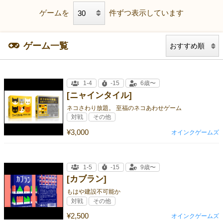
ゲームを
件ずつ表示しています
ゲーム一覧
1-4
-15
6歳〜
[ニャインタイル]
ネコさわり放題。 至福のネコあわせゲーム
対戦
その他
¥3,000
オインクゲームズ
1-5
-15
9歳〜
[カブラン]
もはや建設不可能か
対戦
その他
¥2,500
オインクゲームズ