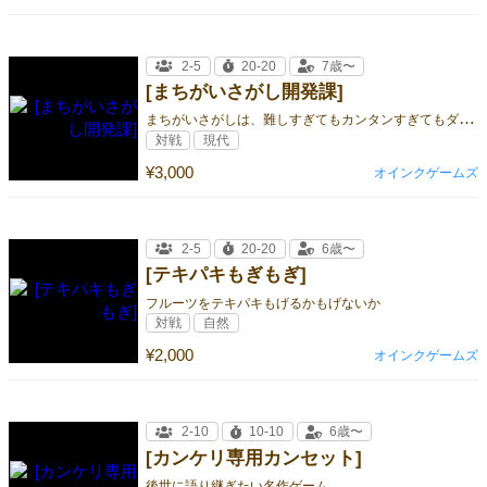
2-5
20-20
7歳〜
[まちがいさがし開発課]
ま
ちがいさがしは、難しすぎてもカンタンすぎてもダメなのだ。
対戦
現代
¥3,000
オインクゲームズ
2-5
20-20
6歳〜
[テキパキもぎもぎ]
フルーツをテキパキもげるかもげないか
対戦
自然
¥2,000
オインクゲームズ
2-10
10-10
6歳〜
[カンケリ専用カンセット]
後世に語り継ぎたい名作ゲーム