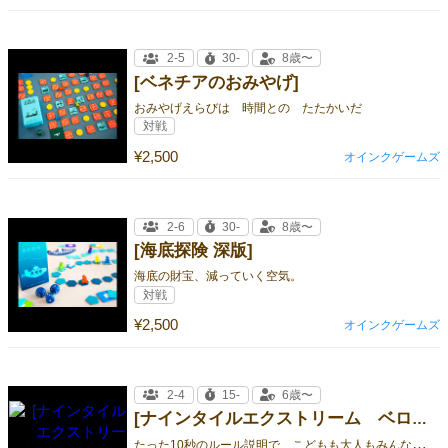
2-5
30-
8歳〜
[ベネチアのおみやげ]
おみやげえらびは 時間との たたかいだ
対戦
¥2,500
オインクゲームズ
2-6
30-
8歳〜
[海底探険 深版]
海底の財宝、減っていく空気。
対戦
¥2,500
オインクゲームズ
2-4
15-
6歳〜
[ナインタイルエクストリーム ベロー！ミニオンズ]
た
った10秒のルール説明で こどもも大人もみんな楽しい