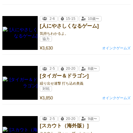
2-6
15-15
10歳〜
[人にやさしくなるゲーム]
気持ちわかるよ。
協力
¥3,630
オインクゲームズ
2-5
20-20
8歳〜
[タイガー＆ドラゴン]
繰り出せ連撃 打ち込め奥義
対戦
¥3,850
オインクゲームズ
2-5
20-20
9歳〜
[スカウト（海外版）]