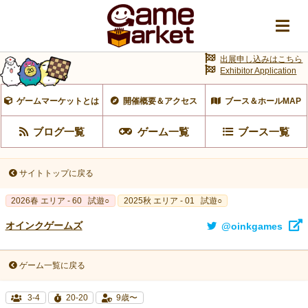
出展申し込みはこちら
Exhibitor Application
ゲームマーケットとは
開催概要＆アクセス
ブース＆ホールMAP
ブログ一覧
ゲーム一覧
ブース一覧
サイトトップに戻る
2026春 エリア - 60
試遊○
2025秋 エリア - 01
試遊○
オインクゲームズ
@oinkgames
ゲーム一覧に戻る
3-4
20-20
9歳〜