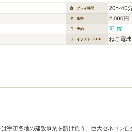
20〜40
プレイ時間
2,000円
価格
可
予約
ねこ電球
イラスト・DTP
ーは宇宙各地の建設事業を請け負う、巨大ゼネコン自