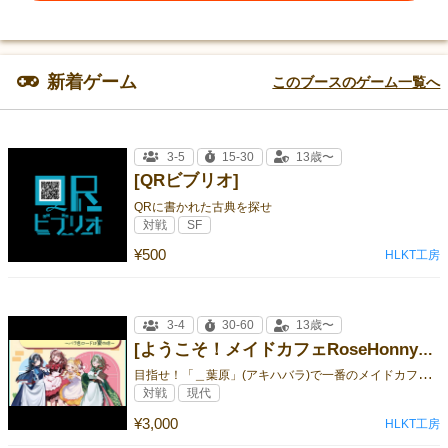
新着ゲーム
このブースのゲーム一覧へ
3-5
15-30
13歳〜
[QRビブリオ]
QRに書かれた古典を探せ
対戦
SF
¥500
HLKT工房
3-4
30-60
13歳〜
[ようこそ！メイドカフェRoseHonny～バラ色ロードは蜜の味～]
目
指せ！「＿葉原」(アキハバラ)で一番のメイドカフェ！！
対戦
現代
¥3,000
HLKT工房