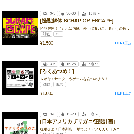
3-5
30-30
13歳〜
[怪獣解体 SCRAP OR ESCAPE]
怪
獣解体！当たれば内臓、外せば毒ガス。命がけの採集レース。
対戦
SF
¥1,500
HLKT工房
3-6
16-26
6歳〜
[ろくあつめ！]
６が付くサークルやゲームをあつめよう！
対戦
現代
¥1,000
HLKT工房
3-6
15-20
8歳〜
[日本アメリカザリガニ征服計画]
征服せよ！日本列島！ 放てよ！アメリカザリガニ