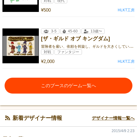
対戦
現代
¥500
HLKT工房
3-5
45-60
13歳〜
[ザ・ギルド オブ キングダム]
冒
険者を雇い、依頼を斡旋し、ギルドを大きくしていこう！
対戦
ファンタジー
¥2,000
HLKT工房
このブースのゲーム一覧へ
新着デザイナー情報
デザイナー情報一覧へ
2015/4/9 2:23