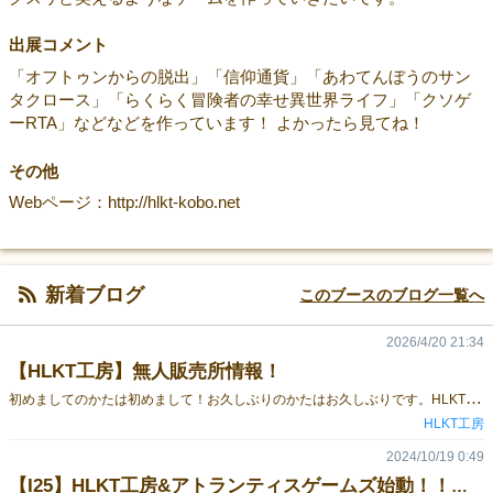
出展コメント
「オフトゥンからの脱出」「信仰通貨」「あわてんぼうのサン
タクロース」「らくらく冒険者の幸せ異世界ライフ」「クソゲ
ーRTA」などなどを作っています！ よかったら見てね！
その他
Webページ：http://hlkt-kobo.net
新着ブログ
このブースのブログ一覧へ
2026/4/20 21:34
【HLKT工房】無人販売所情報！
初
めましてのかたは初めまして！お久しぶりのかたはお久しぶりです。HLKT工房の天空です。来るゲームマーケット2026春にHLKT工房は両日N10で出展します！何が出るかの詳細は追々発表しますが、HLKT工房恒例の無人販売所は今回も行います！（無人といってもブースにスタッフはおりますので、お困りの際はお気軽にお声がけください）無人販売所では、HLKT工房の過去作品などを取り揃えており、ブースにきていいなと思ったものを手に取っていただけるシステムになっております。近くを通った際は掘り出し物を探す感覚で覗いてみていただければと思います！出品予定作品はいかになります！数は多くないのでどうしても欲しいものがあれば、お早めにお越しください！ 作品名予定価格よくばりパフェ2000デコピンスペースクラフト2000オフトゥンからの脱出＋拡張：猫のいる生活1000オフトゥンからの脱出 転校生は蟹高専生！？1000信仰通貨2000あわてんぼうのサンタクロース500異種属テーマパーク1000三密サウナ2000組合戦隊 ヘンセイジャー1000筋肉テイキング1500Magic Item Diffusion50010周年カタログ1000トリックスミス1000ザ・ギルドオブキングダム2000ろくあつめ1000怪獣解体 SCRAP or ESCAPE1500日本アメリカザリガニ征服計画500
HLKT工房
2024/10/19 0:49
【I25】HLKT工房&アトランティスゲームズ始動！！【I26】