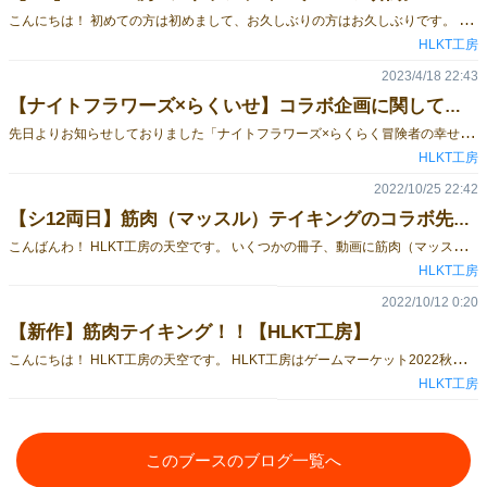
こ
んにちは！ 初めての方は初めまして、お久しぶりの方はお久しぶりです。 HLKT工房の天空です！ ブース番号が出ました。 HLKT工房はI25となります。 また、今回実験的に「アトランティスゲームズ」という別サークルを立ち上げました。 こちらはトールケース（DVDやゲームソフトを入れるケースサイズ）のアナログゲームをメインにしたHLKT工房の分派サークルになります！ また、サークルブースに無人販売エリア設け、HLKT工房の過去作をお手に取っていただけるようにしております！ お品書き等々はまたおいおい出してゆきますが、とりあえず新作などの取り置き予約を始めております！ 気になる方はぜひそちらもご確認ください！ https://docs.google.com/forms/d/e/1FAIpQLSf1IUh1YQGWq_UO2gW-ToN-P24EJz77lZf7OiQLhrGVb3tALg/viewform?usp=sf_link
HLKT工房
2023/4/18 22:43
【ナイトフラワーズ×らくいせ】コラボ企画に関して！【HLKT工房】
先
日よりお知らせしておりました「ナイトフラワーズ×らくらく冒険者の幸せ異世界ライフ」コラボカードの画像が発表されました！！ コラボカードの詳細はページ下部のツイートよりご覧ください！ こちら、先日行われた「名古屋ボードゲーム楽市」および5/13,5/14に開催される「ゲームマーケット2023春」にて、HLKT工房のブースで「らくらく冒険者の幸せ異世界ライフ」をご購入された方にもれなくプレゼントさせていただきます！！ 是非、この機会にお求めください。 現在取り置き予約もしておりますので、必ずゲットしたい！という方はご予約の方よろしくお願いします。 取り置き予約はこちらから また、名古屋ボードゲーム楽市でご購入された方は引換券をお渡ししておりますので、その引換券を当日おもち頂くか、引換券にありますQRコードに従って入力していただくと郵送対応もしております。 ※カードは十分な数をご用意しておりますが、万が一なくなってしまった場合はご容赦ください。 ゲームマーケットまで1か月を切り、参加される方はブースの確認などもあると思いますが、当日はぜひHLKT工房にお立ち寄りいただければ幸いです！！
HLKT工房
2022/10/25 22:42
【シ12両日】筋肉（マッスル）テイキングのコラボ先に関して【HLKT工房】
こ
んばんわ！ HLKT工房の天空です。 いくつかの冊子、動画に筋肉（マッスル）テイキングを取り上げていただいたので、その紹介をしたいと思います！ 【グッズ】 最初はグッズから！今回エリア出展される橙華堂様のストラップを今回も作成してただ来ました！過去作も合わせてぜひお求めください！！ 【よ～～～やく完成！！】#ゲームマーケット2022秋 十華祭 @10kafes のブースで頒布する、とものストラップのディスプレイです😆 ボドゲ関連238種類 ランダム500円 ボドゲカフェ32種類 ランダム500円 (それぞれ＋100円でご指名可) ストラップは500円玉サイズで、スタンプラリーもやってます🔥 https://t.co/fr6rOsN7F0 pic.twitter.com/sTHchGkeFb — とものストラップ＠秋の橙華堂はエリア両日A38！ (@tomono_Strap) October 25, 2022 【冊子】 ■ボドゲフリペ 毎回HLKT工房の作品を載せていただいておりますボドゲフリペ！今回はもちろん筋肉（マッスル）テイキングを載せていただきました。 こちらフリーペーパーになっておりますので、HLKT工房のブースでもお配りしております！ ぜひお立ち寄りの際は手に取ってください！ #ボドゲフリペ 紹介マラソン 筋肉テイキング HLKT工房 @HLKT_kobo ポーズに合わせてマッチョを出そう！ ボディビル大会に向けて、トレーニングを積みポージングに磨きをかけろ！大会のプログラムに合わせて、最高のポーズをとっていこう！ 今、筋肉（マッスル）テイキングの開幕！ pic.twitter.com/RKHz6oTOyf — ヤブウチリョウコ ゲーム作家 ゲムマ2022秋土日出展【コ20】 (@RyokoYabuchi) October 23, 2022 そして冊子系ですともう一つ！ ボードゲームのアートワークに注目した「ELEMENT 03」にも掲載していただいております！ こちらはBOOTHにて販売中（郵送もゲームマーケット会場での受け取りも可）ですので、ぜひご一考ください！！ ゲムマまであと1週間ですが、実はエレメント03会場取り置き分は予約継続中です！忙殺されて告知全然できてなかったので、ぜひご予約ください🫥https://t.co/fh90P1zDcg — アシタ@ゲムマ2022秋 土-ウ08 ELEMENT (@miyamoto_asita) October 22, 2022 【動画】 遊飲チャンネルのフェイさん、ボド速さんに動画を作成頂きました。 それぞれ下記の埋め込みにありますので、ご覧ください！ ■フェイ様作マッスルテイキングPV？ な、なんと遊飲チャンネルのフェイ（ @Fei_yuno_chan ）さんに筋肉（マッスル）テイキングのPV？？？？を作っていただきました。 なんとゲームの情報量は０です！ ご覧ください！！！#筋肉テイキング#マッスルテイキング#ゲームマーケット2022秋#ゲムマ2022秋 pic.twitter.com/wkFYjBRGJe — HLKT工房@ゲームマーケット2022秋【両日】シ12 (@HLKT_kobo) 2022年10月14日 ■ボド速様の紹介動画 https://www.youtube.com/watch?v=Of2KuczwVUA HLKT工房（へりくつこうぼう）さんのゲームマーケット2022秋の新作「筋肉（マッスル）テイキング」について紹介動画を作成させて頂きました。 割とカッコ良く出来たと思います！#ゲムマ2022秋https://t.co/b6afhwrVr7 — ボド速 (@rakkyu6) 2022年10月22日 また、 あっとわん様（アーカイブ）、きさこしチャンネル様の生放送でも紹介していただきました！ ありがとうございます。 Twitter上で紹介していただいた方々も多くいらっしゃり紹介しきれないので、今回グッズ、冊子、動画のみとさせていただきましたが、 多くのご声援ありがとうございます。 筋肉（マッスル）テイキングは前日24時まで取り置き予約を行っておりますので、ぜひご利用ください。 ▼取り置き予約フォーム https://docs.google.com/forms/d/e/1FAIpQLSdpxtN9DCZ7B7UL701At9ASw76ZKuGv6wP5jZ-HrLF7TEqs-Q/viewform?usp=sf_link また、当日余裕がございましたら、筋肉を一目見にぜひお越しください！ ということで天空でした！
HLKT工房
2022/10/12 0:20
【新作】筋肉テイキング！！【HLKT工房】
こ
んにちは！ HLKT工房の天空です。 HLKT工房はゲームマーケット2022秋に 新作『筋肉（マッスル）テイキング』を発表します！ 『筋肉（マッスル）テイキング』はざっくりとしたジャンルとしては、 レーンフォローのトリックテイキングゲームです。 プレイヤーは前半のトレーニングフェイズではオープンドラフトで手札とレーンの構成を行い、 後半のコンテストフェイズでは、トリックという単位で作成されたレーンに並んでいるポーズと同じ順番にカードを出していきます。 1トリックにつき各プレイヤーは1枚のカードを出してゆきます。 そのトリックの中で指定されたポーズと同じかつ一番大きい数字を出したプレイヤーが勝利し場のカードをすべて得ます。 カードに書かれたポーズによって得点が違うので、トレーニングフェイズでどのポーズをとるか戦略を練ることが勝利の鍵となります。 ゲームの詳細等々は下記をご覧ください。 『筋肉（マッスル）テイキング』ゲーム詳細ページ
HLKT工房
このブースのブログ一覧へ