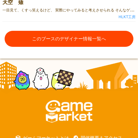
天空 薙
一
目見て、くすっ笑えるけど、 実際にやってみると考えさせられる そんなゲームを作っていけたらなーと思っています
HLKT工房
このブースのデザイナー情報一覧へ
ゲームマーケットとは
開催概要＆アクセス