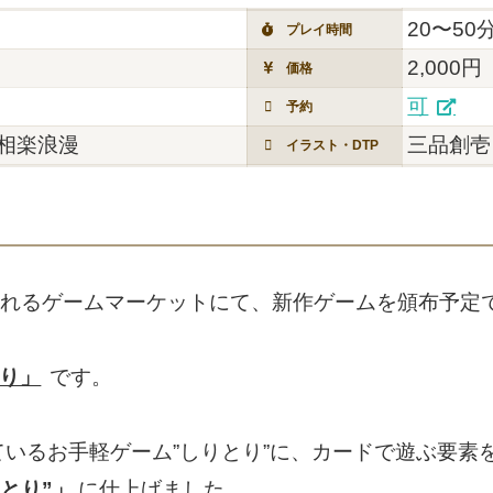
20〜50
プレイ時間
2,000円
価格
可
予約
相楽浪漫
三品創壱
イラスト・DTP
されるゲームマーケットにて、新作ゲームを頒布予定
とり」
です。
いるお手軽ゲーム”しりとり”に、カードで遊ぶ要素
とり”」
に仕上げました。