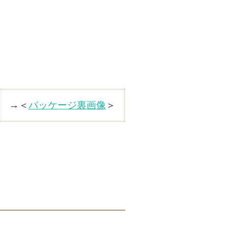
→＜
パッケージ裏画像
＞