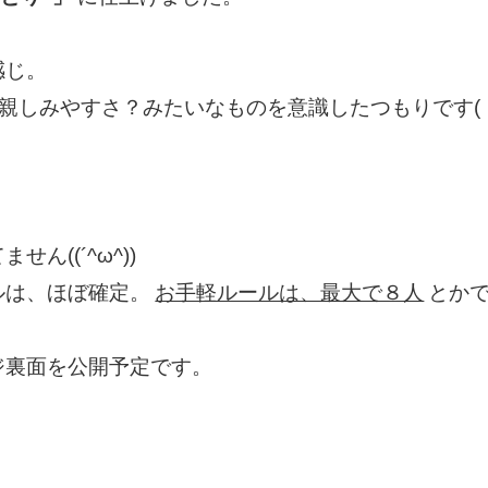
感じ。
、親しみやすさ？みたいなものを意識したつもりです(・
ん((´^ω^))
ルは、ほぼ確定。
お手軽ルールは、最大で８人
とか
ジ裏面を公開予定です。