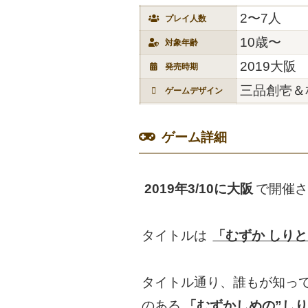
2〜7人
プレイ人数
10歳〜
対象年齢
2019大阪
発売時期
三品創壱＆
ゲームデザイン
ゲーム詳細
2019年3/10に大阪
で開催
タイトルは
「むずか しり
タイトル通り、誰もが知って
のある
「むずかしめの”しり