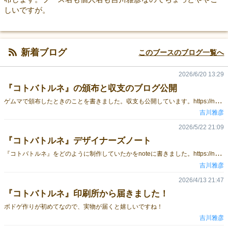
しいですが。
新着ブログ
このブースのブログ一覧へ
2026/6/20 13:29
『コトバトルネ』の頒布と収支のブログ公開
ゲ
ムマで頒布したときのことを書きました。収支も公開しています。https://note.com/yoshikawalog/n/n5194c448901a
吉川雅彦
2026/5/22 21:09
『コトバトルネ』デザイナーズノート
『
コトバトルネ』をどのように制作していたかをnoteに書きました。https://note.com/yoshikawalog/n/n5a73762ac666
吉川雅彦
2026/4/13 21:47
『コトバトルネ』印刷所から届きました！
ボドゲ作りが初めてなので、実物が届くと嬉しいですね！
吉川雅彦