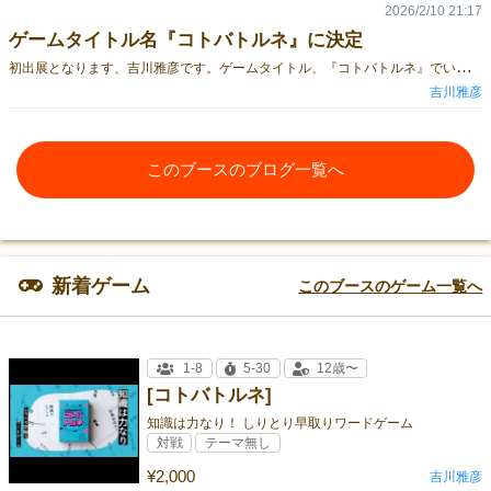
2026/2/10 21:17
ゲームタイトル名『コトバトルネ』に決定
初
出展となります、吉川雅彦です。ゲームタイトル、『コトバトルネ』でいこうかと思います。2026年春の出展に向けてデザインなど製作中です。徐々に公開していこうと思います。ジャンルはワードゲーム。しりとりをして、場のお題を取っていくリアルタイム知識バトルです！
吉川雅彦
このブースのブログ一覧へ
新着ゲーム
このブースのゲーム一覧へ
1-8
5-30
12歳〜
[コトバトルネ]
知識は力なり！ しりとり早取りワードゲーム
対戦
テーマ無し
¥2,000
吉川雅彦