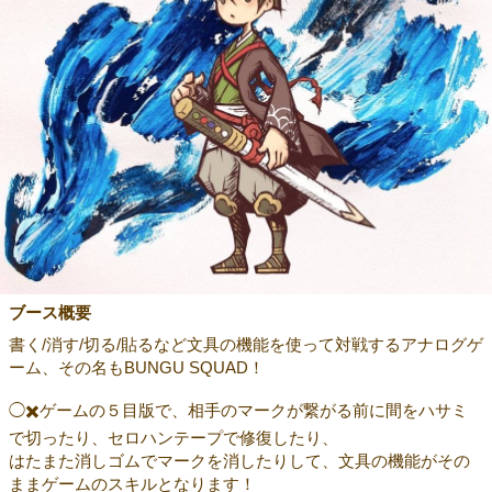
ブース概要
書く/消す/切る/貼るなど文具の機能を使って対戦するアナログゲ
ーム、その名もBUNGU SQUAD！
◯✖️ゲームの５目版で、相手のマークが繋がる前に間をハサミ
で切ったり、セロハンテープで修復したり、
はたまた消しゴムでマークを消したりして、文具の機能がその
ままゲームのスキルとなります！