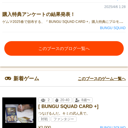
2025/4/6 1:28
購入特典アンケートの結果発表！
ゲ
ムマ2025春で頒布する、『 BUNGU SQUAD CARD +」購入特典にプロモカードをお付けします！！そこで、次の４枚からどほカードなら欲しいかを、4/1に各SNSでアンケートを取らせていただきました。Xでは20人、インスタのストーリーでは4人、BUNGU SQUADファンからは5人、それぞれ投票していただきました！集計結果は以下の通りです。消しカス…5票ホッチキスの芯…2票赤えんぴつ…13票手札を見れる…9票 というわけで、作成するプロモカードは『赤えんぴつ』に決定しました！！たくさんの投票ありがとうございました！！めちゃくちゃ強いカードになるのは間違いないですし、ゲムマで購入してくださった方に特典としてお付けしますので、是非ゲットしてくださいね！BUNGU SQUADは、5/18(日)のみ、試遊ありブースで出展します！
BUNGU SQUAD
このブースのブログ一覧へ
新着ゲーム
このブースのゲーム一覧へ
2
20-40
8歳〜
[ BUNGU SQUAD CARD +]
つなげるんだ。キミの武ん具で。
対戦
ファンタジー
¥2,000
BUNGU SQUAD