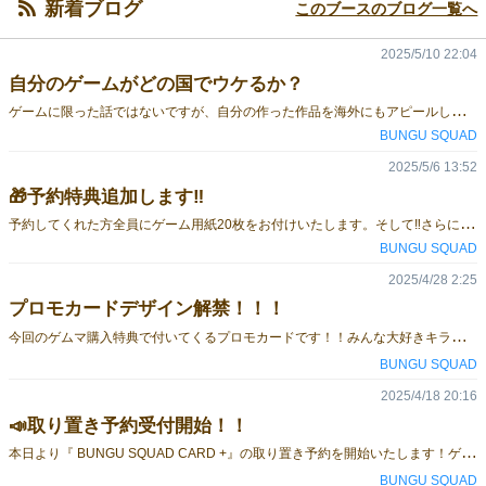
新着ブログ
このブースのブログ一覧へ
2025/5/10 22:04
自分のゲームがどの国でウケるか？
ゲ
ームに限った話ではないですが、自分の作った作品を海外にもアピールしたいという気持ちってありますよね。こればっかりはその国に持ち込まないとわからないですが、可能性は無限にあるわけです。例えばBUNGU SQUADは文具を使ったゲームで、家にあるものだけで遊べるのが特徴です。ドイツなんかはボードゲームの本場の地でありながら、世界的に人気で有名な文具メーカーもたくさんあるので、「相性が良いのでは？」と考えました。去年実際に遊んでもらった感触でいうと、ヨーロッパ全体にそれなりの手応えを感じました。ならば他の地域ではどうだろうと考えた時に、モノが少なくて人口が多いアフリカはいいのではないかとか、東南アジアはどうだろうなんて想いを巡らせます。━━━━━━━━━━━━━━✒︎ 現地に行かなきゃわからない━━━━━━━━━━━━━━先日知人が、「バングラデシュにボランティアで行くからBUNGU SQUADで遊んでみるよ」と言ってくれて、英語のルールブックセットを買って持っていってくれました。ところが、みんなで外で遊ぶことがほとんどだったので、室内でしかも2人で遊ぶこのゲームは一度も遊ぶ機会が無かったそうです。遊べなかったことを詫びられましたが、そんなことはまったく気にしていなくて(本当に!)、それよりも、なるほどバングラデシュでは環境的に遊びにくいんだなという知見が得られてとても学びになりました。#地域によるかももしかしたらアフリカでも同じかもしれないし、これもまた、行ってみないとわからない。アフリカといっても広いですし、色んな国もありますしね。国内での話で言うと、BUNGU SQUADはゲームマーケットに来るお客さんにはあまりハマっていないとわかったので、一年半前からターゲットを子供に向けました。まだ大きな成果を上げているわけではないので、これが正しいのかはわかりませんが、自分が尊敬している人の言葉で、「選んだ道を正解にする」というのがあります。なので、「やっぱりあの時こっち選んどきゃよかった！」なんて事にならないよう、選んだ道から目標に向かって歩いていきます。…とか言いながら、予約が入ったらめちゃくちゃ嬉しいし、やっぱり心のどこかでドキドキしているので、ゲムマのお客さんに気に入ってもらえるといいなーっていう期待感はどうしても持ってしまいますね。あと、１週間。悔いの無いように準備していきます。日-M34のブースでお会いできるのを楽しみにしています。
BUNGU SQUAD
2025/5/6 13:52
🎁予約特典追加します‼︎
予
約してくれた方全員にゲーム用紙20枚をお付けいたします。そして‼︎さらに‼︎「アイコン木コマ」もお付けいたします‼︎ゲームに直接使用しませんが、めっかわなので是非ゲットしてくださいませ‼︎▼予約はこちらから→◆
BUNGU SQUAD
2025/4/28 2:25
プロモカードデザイン解禁！！！
今
回のゲムマ購入特典で付いてくるプロモカードです！！みんな大好きキラカード！！✨通販には付きませんので要注意！⚠️通販には付きませんので要注意！⚠️#大事なことなので２回言いました
BUNGU SQUAD
2025/4/18 20:16
📣取り置き予約受付開始！！
本
日より『 BUNGU SQUAD CARD +』の取り置き予約を開始いたします！ゲムマ特価 ¥1,500🎟️予約特典……ゲーム用紙20枚🎁購入特典……限定プロモカード1枚ぜひこの機会にゲットしてください🎵 ▼予約フォーム（〆切 5/16(金)23:59）https://forms.gle/XMxvy7bbE2ovchjV8
BUNGU SQUAD