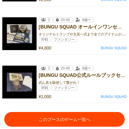
2
20-40
8歳〜
[BUNGU SQUAD オールインワンセット]
オ
リジナルトランプや文具一式まで全てのアイテムが詰まったセットです！
対戦
ファンタジー
¥4,800
BUNGU SQUAD
2
20-40
8歳〜
[BUNGU SQUAD公式ルールブックセット]
武ん具を駆使して繋がれ！
対戦
ファンタジー
¥1,000
BUNGU SQUAD
このブースのゲーム一覧へ