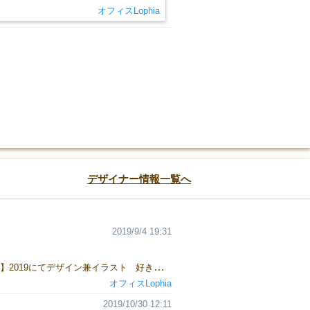
オフィスLophia
デザイナー情報一覧へ
2019/9/4 19:31
【ＳＯＲＯＲ（ソロル）】2020大阪にてデザイン 大阪にて活動中。2019秋より出展開始。 【ダンジョンクリエイター】2019にてデザイン兼イラスト 好きなゲームは、パーティ系の軽ゲー やりたいゲームは、拡大再生産・構築系、正体隠匿系 よくデザインするゲームは、正体隠匿系、カードゲーム デザインしたいゲームは、拡大再生産系、協力系の重ゲー 1993.07.31 大阪市 ゲームデザイナー、サウンドクリエイター オフィスLophia代表
オフィスLophia
2019/10/30 12:11