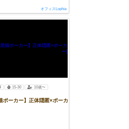
オフィスLophia
4
15-30
10歳〜
黒猫ポーカー】正体隠匿×ポーカ