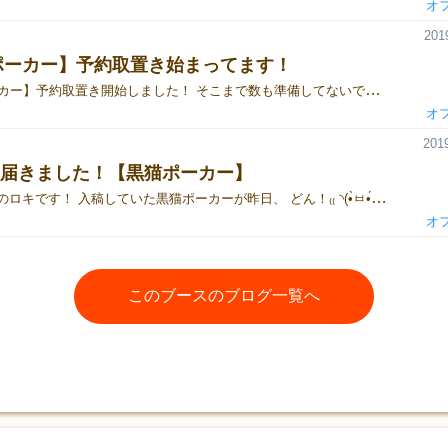
オフ
201
ポーカー】予約取置き始まってます！
【黒猫ポーカー】予約取置き開始しました！ そこまで数も準備してないですがよろしくお願いします！ トリオキニ：https://triokini.com/circle/item/90927 Twitterでのログインだけで出来ます！ 土曜日だけの出展で１６時頃までの取置きとなります～ 詳しい内容、その他の情報はTwitterから！ Twitter:@Lophia_
オフ
2019
0.4 届きました！【黒猫ポーカー】
Lophia代表のロキです！ 入稿していた黒猫ポーカーが昨日、 どん！₍₍ ◝(•̀ㅂ•́)◟ ⁾⁾ 届きました～！ 感激感動、感無量ですね！ 仕事の終わりに受け取りまして、そこから黙々と梱包作業……(｀ω´) カードを全て枠から切り離し、１枚ずつチェックからのセットごとに振り分け。 印刷もすごく綺麗に仕上がってました…！٩(ˊᗜˋ*)و 萬印堂様ありがとうございました( ·∀·)！ 全部箱に詰め終わったらテーブルに並べてみました！ かっこいい…！！ 無駄にポートレートなんかで撮っちゃったりして← あと説明書とにぼしチップを入れてシュリンクすればできあがり！ １１月２３日が待ち遠しい・・・ 土曜日だけの出展になりますので、試遊スペースもあるのでお立ち寄りください～！ 詳しい内容、その他の情報はTwitterから！ @Lophia_
オフ
このブースのブログ一覧へ