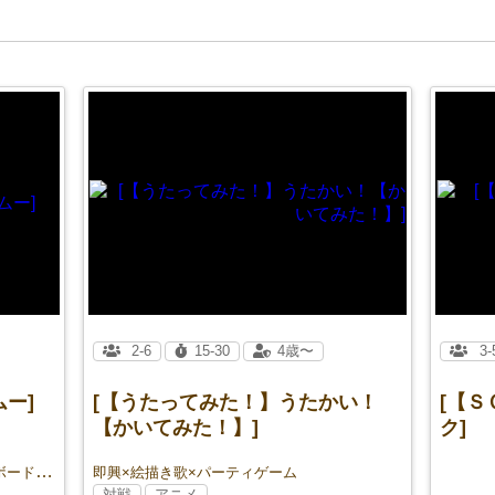
2-6
15-30
4歳〜
3-
ムー]
[【うたってみた！】うたかい！
[【
【かいてみた！】]
ク]
マーダーミステリー×ライアーゲーム×ボードゲーム
即興×絵描き歌×パーティゲーム
対戦
アニメ