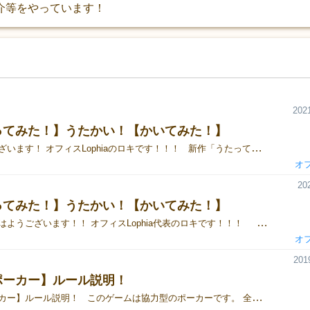
介等をやっています！
2021
ってみた！】うたかい！【かいてみた！】
おはようございます！ オフィスLophiaのロキです！！！ 新作「うたってみた！かいてみた！」の ルールとか説明していこうかなと…！ ・・・・・・・ はい！その通りです！！​ 遅くなりました！！！ このゲーム簡単に言うと ‘’即興絵描き歌パーティゲーム‘’！！ （ウェブ版簡易説明書） ①歌い手（親プレイヤー）が手札からカードを出しながら 即興で絵描き歌を歌っていく！ ②周りの絵師たち（子プレイヤー）はそれを聞きながら 即興で絵描き歌を描いていく！！ ③絵描き歌の最後「あっという間に～♪」はボーナスタイム！ この間は何描いてもいい説！ ④絵師たちは自分の絵を見てタイトルを上に書こう！ ひとりずつ披露していき センス〇と思った絵をせーので指さそう！ 指された指の数が点数！​ という即興に即興を重ねた 大喜利お絵かき系パーティゲームでした！！ 同じ歌詞でも出来上がる絵は全然違います！ センスはその人次第ですよね？ 面白かった絵とか、この絵描き歌でこんな絵ができるのか…という意外な絵。 自分の好きな絵に即興で投票してあげてください…。 ﾋﾟｷｰｰﾝ‼☆このゲームには必勝法がある…！！ 「あっと言う間に～♪」のボーナスタイムの間に かつてないほど書き足せばいいのでは…？ それじゃダメだよエカキーヌくん。 たしかにボーナスタイムは何を描いてもいい無敵の時間だけど それも考慮して採点されるんだ。 絵描き歌は限られたフレーズの中で絵を完成させるものだよ。 最後に何種類かカードの紹介をしておきます。 それではまた次回！ 詳しい内容、その他の情報はTwitterから！ Twitter:@Lophia_
オフ
20
ってみた！】うたかい！【かいてみた！】
みなさんおはようございます！！ オフィスLophia代表のロキです！！！ ゲームマーケット大阪まで2週間を切りました！！ ということでゲームマーケット大阪新作の「うたってみた！かいてみた！」の紹介をします！ 内容物ハイッッ！！！ えー 歌詞カードが40枚… お絵かき用のホワイトボードマーカーが6本… お絵かきボードが6枚… 結構中身多くないですか？ (｀･ω･´)「これだけ入って1,500円で収めました…！」 お絵かきボードの大きさは最後まで迷ってまして、 箱を小さくして持ち運びやすくA5にするべきか… はたまた、B6で大きくして絵を描きやすくするか… いろんな方に聞いたらB6で大きくとのこと。 結果的にいい仕上がりになりました…！！！ 今回パッケージに出てる男の子と女の子とベレー帽犬は 同サークルのイラストレーターのアサクタ氏（Twitter）に 描いていただきました！ かわいい… ほんとは最初別のゲームで使う予定だった２人なんですけど 急遽、絵描き歌用に描き下ろしてくれました…！ (｀･ω･´)「ありがたや…」 そして今回のメインマスコットキャラクター… 右手に指揮棒、頭にベレー帽、しっぽに音符の… 『エカキーヌ』さんです！！パチパチ！ しかもこのこ、フェルト化までしてるんです… いろいろとすごい… 非売品ではあるので当日はブースにおいてるだけになりますが、 ぜひ見に来てください…！！ ゲームのルールとか説明をしようと思って書き始めたんですが、 全然そこまでたどり着かずにダラダラ長くなってしまいました… 予約フォームだけこそっと載せておきます 「うたってみた！かいてみた！予約フォーム！！」 また説明は次回に！ 詳しい内容、その他の情報はTwitterから！ Twitter:@Lophia_
オフ
201
ポーカー】ルール説明！
【黒猫ポーカー】ルール説明！ このゲームは協力型のポーカーです。 全員がカードを１枚ずつ出し、 全員で１つの役を作ります。 よく話し合ってよりよい 役を作ることを目指します。 しかしそこには邪魔者が 紛れているので注意してください。 ①ゲームの準備 １．役職決め 役職カードを裏向きで配り確認します。 白猫の目的 規定のゲーム回数で規定のポイントを獲得するか、 黒猫を見つけ出すこと！ 黒猫の目的 規定のポイントに満たさせないことです。 ただし白猫に気づかれないように注意！ ②ゲーム説明 １．手札配布 山札をシャッフルし山札の上からランダムに３枚ずつカードを配ります。 手札に何があるかを言ってはいけません。 ２．順番決め 全てのプレイヤーは山札の上から１枚ずつカードを引き、表向きにします。 数字の大きい順で順番が決まります。同じ数字が出た場合はもう１枚カードを引き、引いたカードで比べます。 引いたカードはこのラウンドでは使用しませんが、公開しておきゲームのヒントとなります。 ３．プレイ ２で決めた順番でカードを１枚ずつ出していきます。 全員がカードを出し終えたら役を確認し、出来る役で一番高いポイントを獲得します。 得点ボードを獲得ポイント分すすめます。 ４．ラウンドの繰り返し ３人であれば６回、４人であれば８回繰り返します。 途中で規定ポイントまで達すると即座に白猫の勝利となります。 ③ゲーム結果 １．規定ポイントまで達成していると白猫の勝利になります。 ２．規定ポイントに達成していない場合、全員で黒猫が誰であったか多数決で投票します。 多数決で黒猫が選ばれた場合、白猫の勝利となりますが、 反対に白猫が選ばれた場合は黒猫の勝利となります。 詳しい内容、その他の情報はTwitterから！ @Lophia_