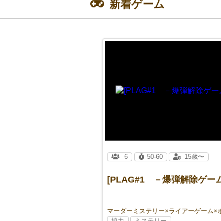
新着ゲーム
6
50-60
15歳〜
[PLAG#1 －爆弾解除ゲー
協力
ミステリー