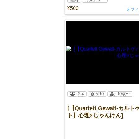
¥500
オフィス
2-4
5-10
10歳〜
[【Quartett Gewalt-カル
ト】心理×じゃんけん]