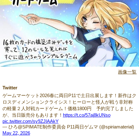
画像一覧
Twitter
ゲームマーケット2026春に両日P11で土日出展します！新作はク
ロスディメンションクライシス！ヒーローと怪人が戦う非対称
の軽量２人対戦カードゲーム！価格1800円 予約完了しました
が、当日販売分もあります！
https://t.co/57aj8kUNso
pic.twitter.com/sy9ZJIAAkY
— ひろ@SPIMATE制作委員会 P11両日ゲムマ (@spiriamaterial)
May 22, 2026