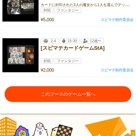
カ
ードに封印された3人の魔女から1人を選んでデッキを構築します。
対戦
ファンタジー
¥5,000
スピマテ制作委員会
2-4
15-30
12歳〜
[スピマテカードゲームStA]
対戦
ファンタジー
¥2,000
スピマテ制作委員会
このブースのゲーム一覧へ