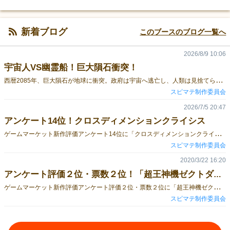
新着ブログ
このブースのブログ一覧へ
2026/8/9 10:06
宇宙人VS幽霊船！巨大隕石衝突！
西
暦2085年、巨大隕石が地球に衝突。政府は宇宙へ逃亡し、人類は見捨てられた。隕石の衝撃で海面は急上昇し、大地の大半が水没。文明は崩壊し、地球は滅亡の淵に立たされた。しかし、海に取り残された旧時代の軍艦とわずかな兵士たちは、最後まで戦うことを決意する。だが、その矢先、宇宙人の攻撃が激化。隕石はただの天災ではなく、彼らが地球を滅ぼすために送り込んだ兵器だった。圧倒的な戦力差に、人類は絶望的な状況へ追い込まれる。だがその時、深い海の底から幽霊船が浮上する。かつて戦場で散った亡霊たちが、今、人類のために立ち上がったのだ。見捨てられた軍隊と亡霊たちが共闘し、地球の未来をかけた最後の戦いが始まる！「地球滅亡の危機！宇宙人の侵略に、幽霊船が立ち向かう！『バンババン』で、壮絶な2人対戦を体験せよ！」このゲームは、西暦2085年を舞台に、巨大隕石の衝突によって崩壊寸前の地球で、宇宙人と幽霊船が激突するという壮大なストーリーが展開されます。プレイヤーは、宇宙人サイドと地球防衛サイドに分かれ、戦略を駆使して勝利を目指します。プレイ時間は15〜25分、対象年齢は13歳以上。このゲームは、一度遊んで終わりではなく、宇宙人側は「隕石を何ターン目に地球に落とすか。」、それを受けて幽霊船側（地球防衛サイド）はどのゴーストシップLV2を出すか。何ターン目にゴーストシップを出すかに戦略のポイントがあります。プレイするたびに新しい発見があり、毎回楽しめると思います。また、前作のhunting v s dragon、転生ビフォーアフター、旧スピマテシリーズを拡張パックとして組み合わせることも出来ます。 通販サイトバンババン〜巨大隕石衝突！宇宙人vs幽霊船〜｜ボードゲーム通販
スピマテ制作委員会
2026/7/5 20:47
アンケート14位！クロスディメンションクライシス
ゲ
ームマーケット新作評価アンケート14位に「クロスディメンションクライシス」が入りました！評価平均3.73/票数24でした。投票頂いた方々、ありがとうございます！ 新作評価アンケートhttps://tgiw.info/2026/06/gm2026a-enq-result.html?amp=1 クロスディメンションクライシス通販https://bodoge.hoobby.net/market/items/8157
スピマテ制作委員会
2020/3/22 16:20
アンケート評価２位・票数２位！「超王神機ゼクトダイン」！
ゲ
ームマーケット新作評価アンケート評価２位・票数２位に「超王神機ゼクトダイン」が入りました！4.56/16（投票数2位）でした。投票頂いた方々、ありがとうございます！新作評価アンケートGM2018大阪新作評価アンケート結果、1位は『ダンコロ』 - Table Games in the World
スピマテ制作委員会