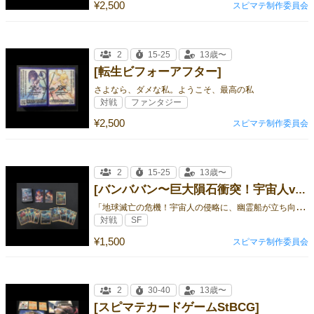
¥2,500
スピマテ制作委員会
2
15-25
13歳〜
[転生ビフォーアフター]
さよなら、ダメな私。ようこそ、最高の私
対戦
ファンタジー
¥2,500
スピマテ制作委員会
2
15-25
13歳〜
[バンババン〜巨大隕石衝突！宇宙人vs幽霊船〜]
「
地球滅亡の危機！宇宙人の侵略に、幽霊船が立ち向かう！『バンババン』で、壮絶な2人対戦を体験せよ！
対戦
SF
¥1,500
スピマテ制作委員会
2
30-40
13歳〜
[スピマテカードゲームStBCG]