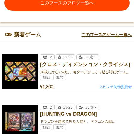
このブースのブログ一覧へ
新着ゲーム
このブースのゲーム一覧へ
2
15-25
13歳〜
[クロス・ディメンション・クライシス]
10枚しかないのに、毎ターンひっくり返る対戦ゲーム。
対戦
現代
¥1,800
スピマテ制作委員会
2
15-25
13歳〜
[HUNTING vs DRAGON]
ドラゴンを趣味で狩る人間と、ドラゴンの戦い
対戦
現代