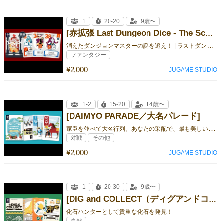
1
20-20
9歳〜
[赤拡張 Last Dungeon Dice - The Scarlet Orb -（ラストダンジョン ダイス 深紅のオーブ）]
消
えたダンジョンマスターの謎を追え！ | ラストダンジョンダイス拡張 第2弾
ファンタジー
¥2,000
JUGAME STUDIO
1-2
15-20
14歳〜
[DAIMYO PARADE／大名パレード]
家
臣を並べて大名行列。あなたの采配で、最も美しい大名行列を完成させよう！
対戦
その他
¥2,000
JUGAME STUDIO
1
20-30
9歳〜
[DIG and COLLECT（ディグアンドコレクト）]
化石ハンターとして貴重な化石を発見！