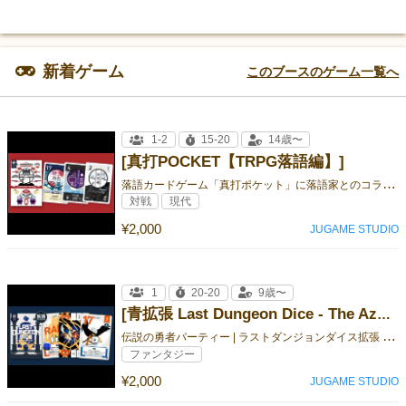
新着ゲーム
このブースのゲーム一覧へ
1-2
15-20
14歳〜
[真打POCKET【TRPG落語編】]
落
語カードゲーム「真打ポケット」に落語家とのコラボバージョンが登場
対戦
現代
¥2,000
JUGAME STUDIO
1
20-20
9歳〜
[青拡張 Last Dungeon Dice - The Azure Orb -（ラストダンジョン ダイス 紺碧のオーブ）]
伝
説の勇者パーティー | ラストダンジョンダイス拡張 第3弾
ファンタジー
¥2,000
JUGAME STUDIO