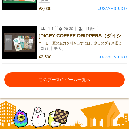
自然
¥2,000
JUGAME STUDIO
1-4
20-30
14歳〜
[DICEY COFFEE DRIPPERS（ダイシー・コーヒー・ドリッパーズ）ファーストバッチ]
コ
ーヒー豆の魅力を引き出すには、少しのダイス運とあなたの腕が必要です。
対戦
現代
¥2,500
JUGAME STUDIO
このブースのゲーム一覧へ