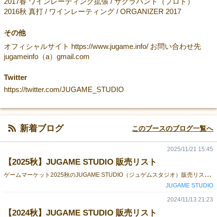
2017春 ワインレーティング拡張 / サクラハント（プロト）
2016秋 真打 / ワインレーティング / ORGANIZER 2017
その他
オフィシャルサイト https://www.jugame.info/ お問い合わせ先
jugameinfo（a）gmail.com
Twitter
https://twitter.com/JUGAME_STUDIO
新着ブログ
このブースのブログ一覧へ
2025/11/21 15:45
【2025秋】JUGAME STUDIO 販売リスト
ゲ
ームマーケット2025秋のJUGAME STUDIO（ジュゲムスタジオ）販売リストです。参加日程 : 11月22日（土）ブース番号 : V - 44 出品作品 その1DAIMYO PARADE／大名パレードイベント特別価格：2,000円プレイ人数：1〜2人プレイ時間：15〜20分ゲーム詳細 : https://gamemarket.jp/game/186636/ 出品作品 その2深紅のオーブ（赤いラストダンジョン ダイス 拡張）イベント特別価格：2,000円プレイ人数：1人プレイ時間：20分ゲーム詳細 : https://gamemarket.jp/game/186639/別途「ラストダンジョン ダイス」本体が必要です。 出品作品 その3紺碧のオーブ（青いラストダンジョン ダイス 拡張）イベント特別価格：2,000円プレイ人数：1人プレイ時間：20分ゲーム詳細 : https://gamemarket.jp/game/186641/※ 別途「ラストダンジョン ダイス」本体が必要です。 出品作品 その4ラストダンジョン ポーチイベント特別価格：1,000円ラストダンジョンが入る専用ポーチです。エクストラカード 1枚付き 出品作品 その5ラストダンジョン ダイスイベント特別価格：2,300円プレイ人数：1人プレイ時間：20分ゲーム詳細 : https://gamemarket.jp/game/182820 出品作品 その6深淵の王（紫のラストダンジョン ダイス 拡張）イベント特別価格：1,500円プレイ人数：1〜2人プレイ時間：20分ゲーム詳細 : https://gamemarket.jp/game/182992 出品作品 その7ジンクラフターズイベント特別価格：3,500円プレイ人数：1〜4人プレイ時間：40〜60分ゲーム詳細 : https://gamemarket.jp/game/182356/ JUGAME STUDIOは展示ホール4の V-44です。（ittenさん企業ブースの向かいになります）当日はどうぞよろしくお願いいたします。JUGAME STUDIO 公式サイト / X
JUGAME STUDIO
2024/11/13 21:23
【2024秋】JUGAME STUDIO 販売リスト