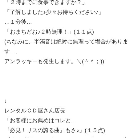
「２時までに食事できますか？」
「了解しました♪少々お待ちください♪」
…１分後…
「おまちどお♪２時無理！」(１１点)
(ちなみに、半濁音は絶対に無理って場合がありま
す…。
アンラッキーも発生します。＼(＾＾；))
↓
レンタルＣＤ屋さん店長
「お客様にお薦めはコレと…
『必見！リスの誇る曲』もさ♪」(１５点)