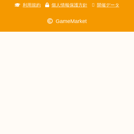
利用規約
個人情報保護方針
開催データ
GameMarket