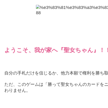
ようこそ、我が家へ『聖女ちゃん』！
自分の手札だけを信じるか、他力本願で権利を勝ち
ただ、このゲームは「勝って聖女ちゃんのカードを
わりません。