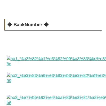
◆ BackNumber ◆