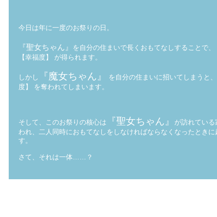
今日は年に一度のお祭りの日。
『聖女ちゃん』
を自分の住まいで長くおもてなしすることで、
【幸福度】 が得られます。
『魔女ちゃん』
しかし
を自分の住まいに招いてしまうと
度】 を奪われてしまいます。
『聖女ちゃん』
そして、このお祭りの核心は
が訪れている
われ、二人同時におもてなしをしなければならなくなったときに
す。
さて、それは一体……？