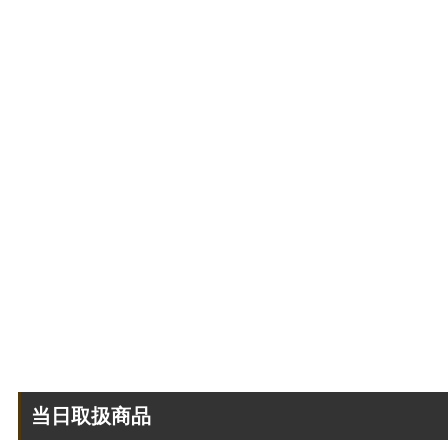
当日取扱商品