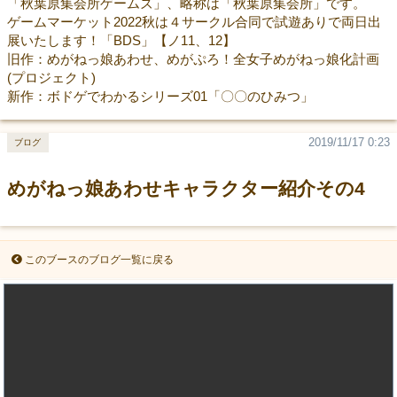
「秋葉原集会所ゲームズ」、略称は「秋葉原集会所」です。
ゲームマーケット2022秋は４サークル合同で試遊ありで両日出
展いたします！「BDS」【ノ11、12】
旧作：めがねっ娘あわせ、めがぷろ！全女子めがねっ娘化計画
(プロジェクト)
新作：ボドゲでわかるシリーズ01「〇〇のひみつ」
2019/11/17 0:23
ブログ
めがねっ娘あわせキャラクター紹介その4
このブースのブログ一覧に戻る