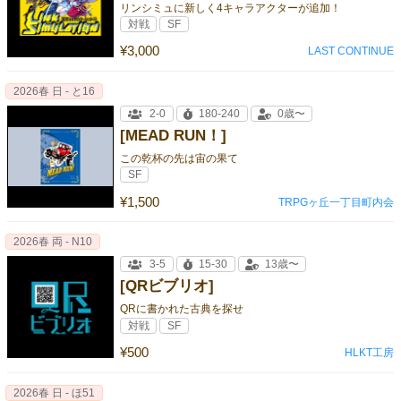
リンシミュに新しく4キャラアクターが追加！
対戦
SF
¥3,000
LAST CONTINUE
2026春 日 - と16
2-0
180-240
0歳〜
[MEAD RUN！]
この乾杯の先は宙の果て
SF
¥1,500
TRPGヶ丘一丁目町内会
2026春 両 - N10
3-5
15-30
13歳〜
[QRビブリオ]
QRに書かれた古典を探せ
対戦
SF
¥500
HLKT工房
2026春 日 - ほ51