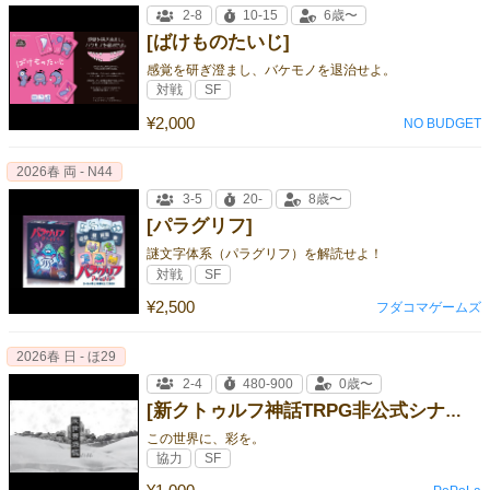
2-8
10-15
6歳〜
[ばけものたいじ]
感覚を研ぎ澄まし、バケモノを退治せよ。
対戦
SF
¥2,000
NO BUDGET
2026春 両 - N44
3-5
20-
8歳〜
[パラグリフ]
謎文字体系（パラグリフ）を解読せよ！
対戦
SF
¥2,500
フダコマゲームズ
2026春 日 - ほ29
2-4
480-900
0歳〜
[新クトゥルフ神話TRPG非公式シナリオ『灰世界恐慌』]
この世界に、彩を。
協力
SF