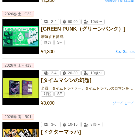
¥2,200
鳴海製作所娯楽部
2026春 土 - C32
2-4
60-90
10歳〜
[GREEN PUNK（グリーンパンク）]
増殖する脅威。
協力
SF
¥4,800
8oz Games
2026春 土 - H13
2-4
20-30
10歳〜
[タイムマシンの幻想]
全
員、タイムトラベラー。タイムトラベルのロマンを感じる2–4人対戦ゲーム。
対戦
SF
¥3,000
ゾーイモーイ
2026春 両 - R01
3-6
10-15
8歳〜
[ドクターマッハ]