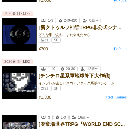
¥1,000
PoPoLa
2026春 日 - ほ29
1-3
240-420
0歳〜
[新クトゥルフ神話TRPG非公式シナリオ『星間に惑う』]
どんな形であれ、また会えたから。
協力
SF
¥700
PoPoLa
2026春 両 - M02
1-10
20-30
12歳〜
[チンチロ星系軍地球降下大作戦]
インフレが楽しいスコアアタック系紙ペンゲーム
対戦
SF
¥1,800
Red i Games
3
1-3
16歳〜
[廃棄場世界TRPG『WORLD END SCRAPYARD（ワールドエンド スクラップヤード）』]