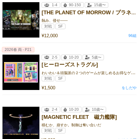
1-4
90-150
15歳〜
[THE PLANET OF MORROW / プラネモ]
蝕み、侵せ――
対戦
SF
¥12,000
96組
2026春 両 - P21
2-5
10-20
5歳〜
[ヒーローズストラグル]
わ
いわい＆頭脳派の２つのゲームが楽しめるお得なゲームセット！
対戦
SF
¥1,500
をしだや
2-4
10-20
10歳〜
[MAGNETIC FLEET 磁力艦隊]
積むか、崩すか。制御は奪い合いだ
対戦
SF