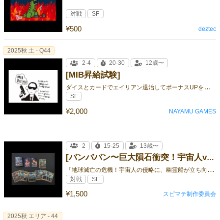
対戦
SF
¥500
deztec
2025秋 土 - Q44
2-4
20-30
12歳〜
[MIB昇給試験]
ダ
イスとカードでエイリアン退治してボーナスUPを目指すゲームです。
SF
¥2,000
NAYAMU GAMES
2
15-25
13歳〜
[バンババン〜巨大隕石衝突！宇宙人vs幽霊船〜]
「
地球滅亡の危機！宇宙人の侵略に、幽霊船が立ち向かう！『バンババン』で、壮絶な2人対戦を体験せよ！
対戦
SF
¥1,500
スピマテ制作委員会
2025秋 エリア - 44