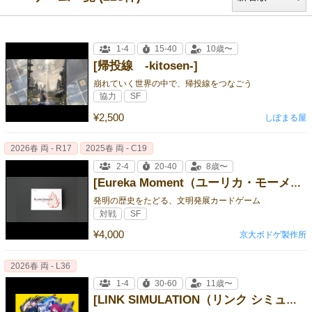
1-4
15-40
10歳〜
[帰投線 -kitosen-]
崩れていく世界の中で、帰投線をつなごう
協力
SF
¥2,500
しぽまる屋
2026春 両 - R17
2025春 両 - C19
2-4
20-40
8歳〜
[Eureka Moment（ユーリカ・モーメント）｜京大ボドゲ製作所]
発明の歴史をたどる、文明発展カードゲーム
対戦
SF
¥4,000
京大ボドゲ製作所
2026春 両 - L36
1-4
30-60
11歳〜
[LINK SIMULATION（リンク シミュレーション）追加キャラクターセット①]