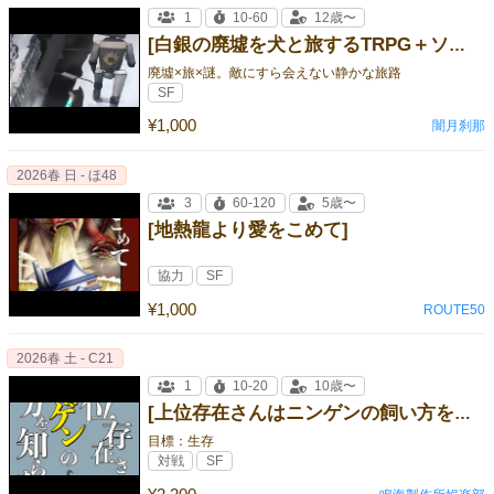
1
10-60
12歳〜
[白銀の廃墟を犬と旅するTRPG＋ソロジャーナル サクシフラージュ２]
廃墟×旅×謎。敵にすら会えない静かな旅路
SF
¥1,000
闇月刹那
2026春 日 - ほ48
3
60-120
5歳〜
[地熱龍より愛をこめて]
協力
SF
¥1,000
ROUTE50
2026春 土 - C21
1
10-20
10歳〜
[上位存在さんはニンゲンの飼い方を知らない。]
目標：生存
対戦
SF