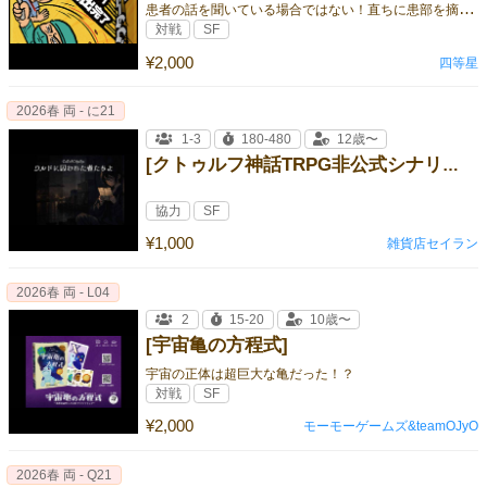
患
者の話を聞いている場合ではない！直ちに患部を摘出せよ！
対戦
SF
¥2,000
四等星
2026春 両 - に21
1-3
180-480
12歳〜
[クトゥルフ神話TRPG非公式シナリオ集【ウルドに囚われた者たちよ】＊6･7版両対応]
協力
SF
¥1,000
雑貨店セイラン
2026春 両 - L04
2
15-20
10歳〜
[宇宙亀の方程式]
宇宙の正体は超巨大な亀だった！？
対戦
SF
¥2,000
モーモーゲームズ&teamOJyO
2026春 両 - Q21