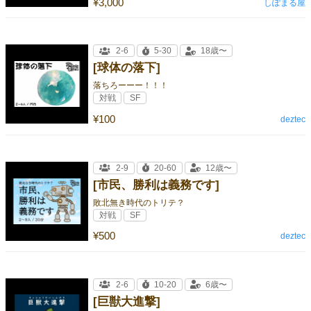
¥3,000
しぽまる屋
2-6
5-30
18歳〜
[球体の落下]
落ちろーーー！！！
対戦
SF
¥100
deztec
2-9
20-60
12歳〜
[市民、勝利は義務です]
敗北無き時代のトリテ？
対戦
SF
¥500
deztec
2-6
10-20
6歳〜
[巨獣大進撃]