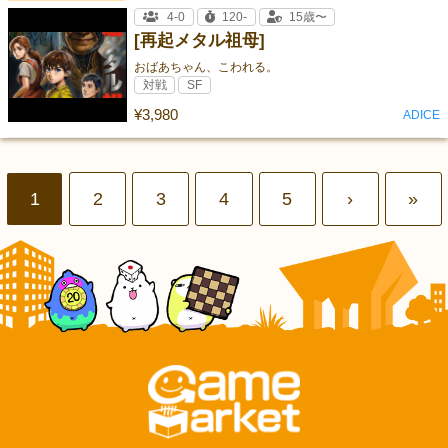
4-0
120-
15歳〜
[再起メタル祖母]
おばあちゃん、こわれる。
対戦
SF
¥3,980
ADICE
1
2
3
4
5
›
»