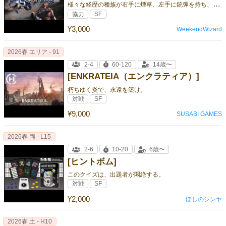
様
々な経歴の種族が右手に煙草、左手に銃弾を持ち、神々から廃棄された多元世界でで生きるＯＳＲ系『オリジナルTRPGシステム』です。
協力
SF
¥3,000
WeekendWizard
2026春 エリア - 91
2-4
60-120
14歳〜
[ENKRATEIA（エンクラティア）]
朽ちゆく炎で、永遠を築け。
対戦
SF
¥9,000
SUSABI GAMES
2026春 両 - L15
2-6
10-20
6歳〜
[ヒントボム]
このクイズは、出題者が悶絶する。
対戦
SF
¥2,000
ほしのシンヤ
2026春 土 - H10