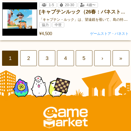
1-5
20-30
4歳〜
[キャプテンルック（26春：バネスト：エリア87）]
「
キャプテン・ルック」は、望遠鏡を覗いて、島の特徴を正しく当てる家族向けメモリーゲームです。
協力
中世
¥4,500
ゲームストア・バネスト
1
2
3
4
5
›
»