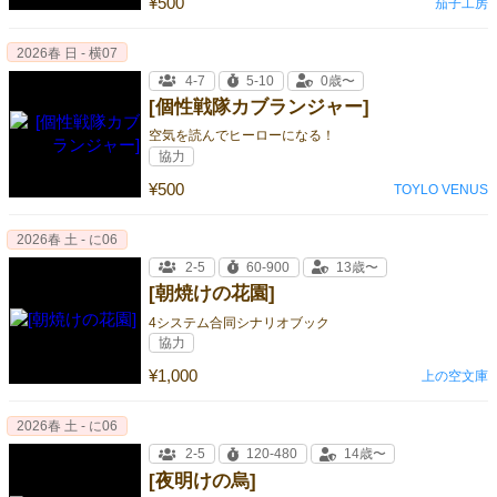
¥500
茄子工房
2026春 日 - 横07
4-7
5-10
0歳〜
[個性戦隊カブランジャー]
空気を読んでヒーローになる！
協力
¥500
TOYLO VENUS
2026春 土 - に06
2-5
60-900
13歳〜
[朝焼けの花園]
4システム合同シナリオブック
協力
¥1,000
上の空文庫
2026春 土 - に06
2-5
120-480
14歳〜
[夜明けの烏]