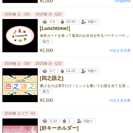
¥2,000
Anaguma
2026春 土 - J30
2025春 日 - Q32
3-4
20-30
6歳〜
[Lunchtime!]
食
材カードを使って最高のお弁当を作るパーティーゲーム
協力
¥2,500
やほまる水産
2026春 土 - J30
2025春 日 - Q32
3-7
14-20
6歳〜
[四之語之]
書
けるのは漢字だけ！ヒントを書いてお題を当てる漢字パーティーゲーム
協力
¥2,500
やほまる水産
2026春 エリア - 43
2-10
1-
6歳〜
[好キーホルダー]