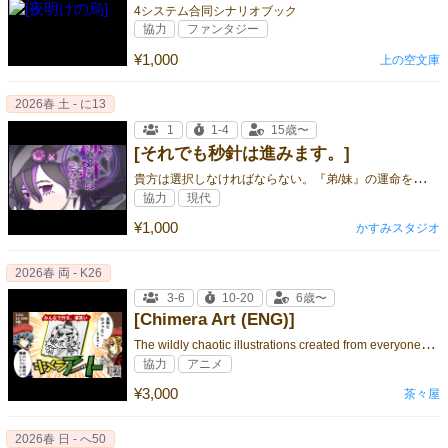
4システム合同シナリオブック
協力
ファンタジー
¥1,000
上の空文庫
2026春 土 - に13
1
1-4
15歳〜
[それでも秒針は進みます。]
貴
方は選択しなければならない。『弟/妹』の運命を決める為に。
協力
現代
¥1,000
かすみスタジオ
2026春 両 - K26
3-6
10-20
6歳〜
[Chimera Art (ENG)]
T
he wildly chaotic illustrations created from everyone’s memorie
協力
アニメ
¥3,000
茶々屋
2026春 日 - へ50