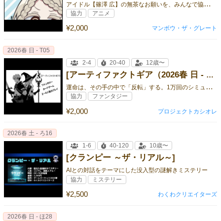
ア
イドル【篠澤 広】の無茶なお願いを、みんなで協力して解決しよう！
協力
アニメ
¥2,000
マンボウ・ザ・グレート
2026春 日 - T05
2-4
20-40
12歳〜
[アーティファクトギア（2026春 日 - T05）]
運
命は、その手の中で「反転」する。1万回のシミュレーションテストを何度も行った勝率42.7%のガチ協力型RPGカードゲーム
協力
ファンタジー
¥2,000
プロジェクトカシオレ
2026春 土 - ろ16
1-6
40-120
10歳〜
[クランピー ～ザ・リアル～]
AIとの対話をテーマにした没入型の謎解きミステリー
協力
ミステリー
¥2,500
わくわクリエイターズ
2026春 日 - ほ28