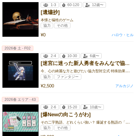
1-3
60-120
12歳〜
[遺燼抄]
本懐と犠牲のゲーム
協力
その他
¥0
ハロウ・ヒル
2026春 土 - F02
2-4
10-30
6歳〜
[迷宮に迷った新人勇者をみんなで協力して捜索するはずが下等モンスターの討伐に没頭し、最終的に勇者を救出できないこともある協（以下略]
今
、心の綺麗な方と遊びたい協力型対立式 特殊効果あり神経衰弱
協力
ファンタジー
¥2,500
アルカジノ
2026春 エリア - 43
2-6
15-20
10歳〜
[爆Newの向こうがわ]
そ
の二字熟語、どれくらい強い？ 爆誕する熟語の「強さ」を見極めろ！
協力
その他