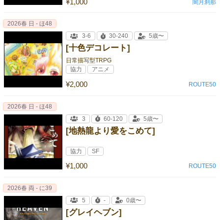
¥1,000
闇月刹那
2026春 日 - ほ48
3-6
30-240
5歳〜
[十色デコレート]
日常描写型TRPG
協力
アニメ
¥2,000
ROUTE50
2026春 日 - ほ48
3
60-120
5歳〜
[地熱龍より愛をこめて]
協力
SF
¥1,000
ROUTE50
2026春 両 - に39
5
-
0歳〜
[グレイヘブン]