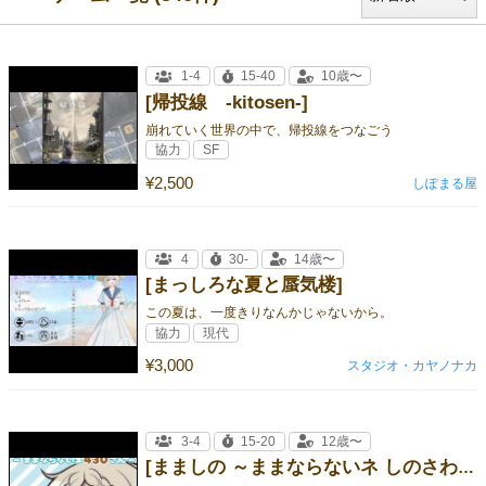
1-4
15-40
10歳〜
[帰投線 -kitosen-]
崩れていく世界の中で、帰投線をつなごう
協力
SF
¥2,500
しぽまる屋
4
30-
14歳〜
[まっしろな夏と蜃気楼]
この夏は、一度きりなんかじゃないから。
協力
現代
¥3,000
スタジオ・カヤノナカ
3-4
15-20
12歳〜
[まましの ～ままならないネ しのさわさん～]