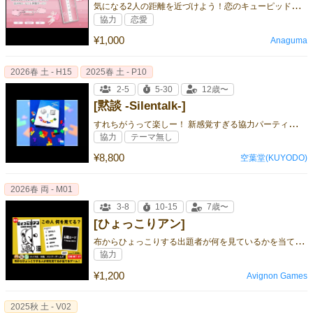
気
になる2人の距離を近づけよう！恋のキューピッド体験ゲーム
協力
恋愛
¥1,000
Anaguma
2026春 土 - H15
2025春 土 - P10
2-5
5-30
12歳〜
[黙談 -Silentalk-]
す
れちがうって楽しー！ 新感覚すぎる協力パーティゲーム
協力
テーマ無し
¥8,800
空葉堂(KUYODO)
2026春 両 - M01
3-8
10-15
7歳〜
[ひょっこりアン]
布
からひょっこりする出題者が何を見ているかを当てるゲーム！
協力
¥1,200
Avignon Games
2025秋 土 - V02