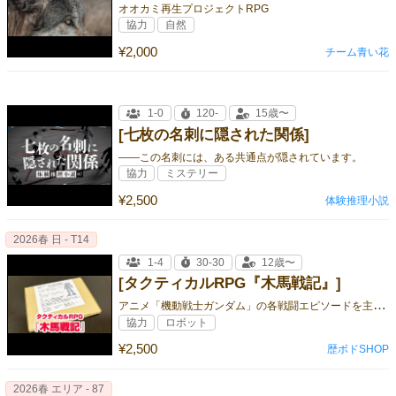
オオカミ再生プロジェクトRPG
協力
自然
¥2,000
チーム青い花
1-0
120-
15歳〜
[七枚の名刺に隠された関係]
――この名刺には、ある共通点が隠されています。
協力
ミステリー
¥2,500
体験推理小説
2026春 日 - T14
1-4
30-30
12歳〜
[タクティカルRPG『木馬戦記』]
ア
ニメ「機動戦士ガンダム」の各戦闘エピソードを主人公の種族する連邦軍ホワイトベースチームの視点から再現したゲーム
協力
ロボット
¥2,500
歴ボドSHOP
2026春 エリア - 87