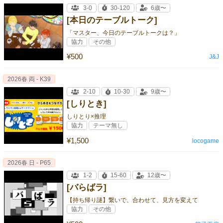
3-0
30-120
6歳〜
[本日のテーブルトーク]
「マスター、今日のテーブルトークは？」
協力
その他
¥500
J&J
2026春 両 - K39
2-10
10-30
9歳〜
[しりとき]
しりとり×推理
協力
テーマ無し
¥1,500
locogame
2026春 日 - P65
1-2
15-60
12歳〜
[バらばラ]
【持ち帰り謎】繋いで、合わせて、見方を変えて
協力
その他