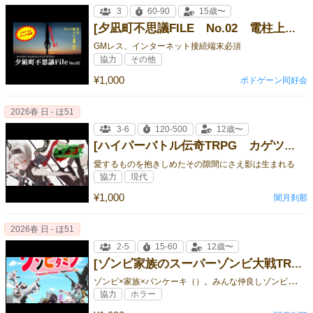
3
60-90
15歳〜
[夕凪町不思議FILE No.02 電柱上の黙する躯（むくろ）]
GMレス、インターネット接続端末必須
協力
その他
¥1,000
ボドゲーン同好会
2026春 日 - ほ51
3-6
120-500
12歳〜
[ハイパーバトル伝奇TRPG カゲツミ 美柳戯町戦キ譚]
愛するものを抱きしめたその隙間にさえ影は生まれる
協力
現代
¥1,000
闇月刹那
2026春 日 - ほ51
2-5
15-60
12歳〜
[ゾンビ家族のスーパーゾンビ大戦TRPG ゾンビタミン]
ゾ
ンビ×家族×パンケーキ（）。みんな仲良しゾンビタミン
協力
ホラー