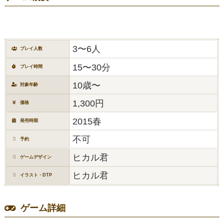
3〜6人
プレイ人数
15〜30分
プレイ時間
10歳〜
対象年齢
1,300円
価格
2015春
発売時期
不可
予約
ヒカル君
ゲームデザイン
ヒカル君
イラスト・DTP
ゲーム詳細