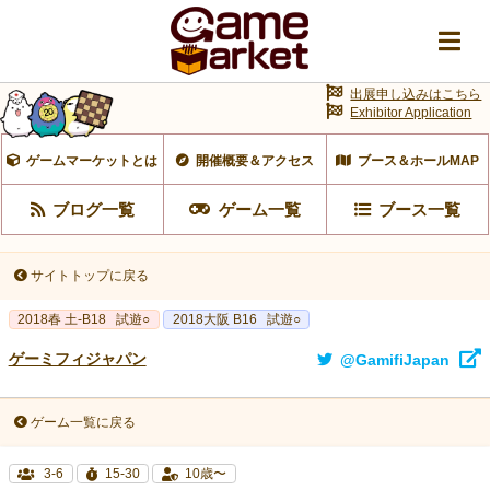
出展申し込みはこちら
Exhibitor Application
ゲームマーケットとは
開催概要＆アクセス
ブース＆ホールMAP
ブログ一覧
ゲーム一覧
ブース一覧
サイトトップに戻る
2018春 土-B18
試遊○
2018大阪 B16
試遊○
ゲーミフィジャパン
@GamifiJapan
ゲーム一覧に戻る
3-6
15-30
10歳〜