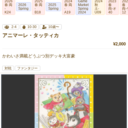
2026
2025
2024
Game
2024
2023
20
春 両
2026
春 両
2025
春 両
Market
秋
春
春
-
Spring
-
Spring
-
Spring
土-
両‐オ
両-
K24
B18
A19
2024
U09
40
12
2-4
10-30
10歳〜
アニマーレ・タッティカ
¥2,000
かわいさ満載どうぶつ別デッキ大富豪
対戦
ファンタジー