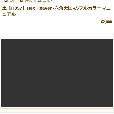
1-3
10-30
15歳〜
土【H057】Hex Heaven-六角天国-のフルカラーマニ
ュアル
¥2,000