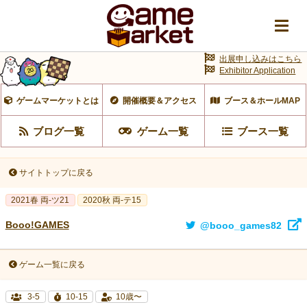
出展申し込みはこちら
Exhibitor Application
ゲームマーケットとは
開催概要＆アクセス
ブース＆ホールMAP
ブログ一覧
ゲーム一覧
ブース一覧
サイトトップに戻る
2021春 両-ツ21
2020秋 両-テ15
Booo!GAMES
@booo_games82
ゲーム一覧に戻る
3-5
10-15
10歳〜