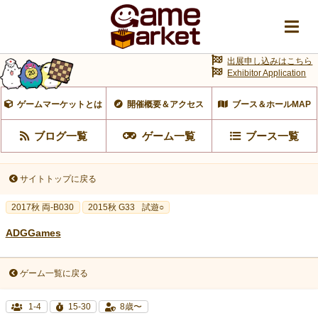
出展申し込みはこちら
Exhibitor Application
ゲームマーケットとは
開催概要＆アクセス
ブース＆ホールMAP
ブログ一覧
ゲーム一覧
ブース一覧
サイトトップに戻る
2017秋 両-B030
2015秋 G33
試遊○
ADGGames
ゲーム一覧に戻る
1-4
15-30
8歳〜