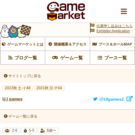
出展申し込みはこちら
Exhibitor Application
ゲームマーケットとは
開催概要＆アクセス
ブース＆ホールMAP
ブログ一覧
ゲーム一覧
ブース一覧
サイトトップに戻る
2022秋 土-イ48
2021秋 日-チ04
U.I games
@UIgames2
ゲーム一覧に戻る
2-6
5-5
8歳〜