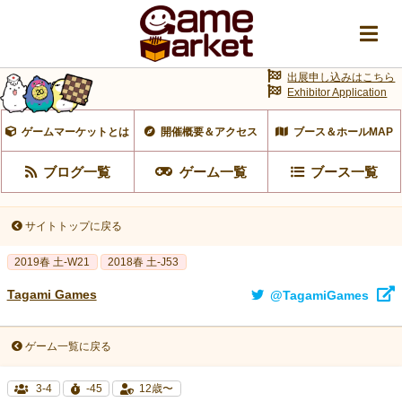
出展申し込みはこちら
Exhibitor Application
ゲームマーケットとは
開催概要＆アクセス
ブース＆ホールMAP
ブログ一覧
ゲーム一覧
ブース一覧
サイトトップに戻る
2019春 土-W21
2018春 土-J53
Tagami Games
@TagamiGames
ゲーム一覧に戻る
3-4
-45
12歳〜