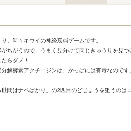
うり、時々キウイの神経衰弱ゲームです。
形がちがうので、うまく見分けて同じきゅうりを見つ
せたらダメ！
質分解酵素アクチニジンは、かっぱには有毒なのです
る世間はナベばかり」の2匹目のどじょうを狙うのは