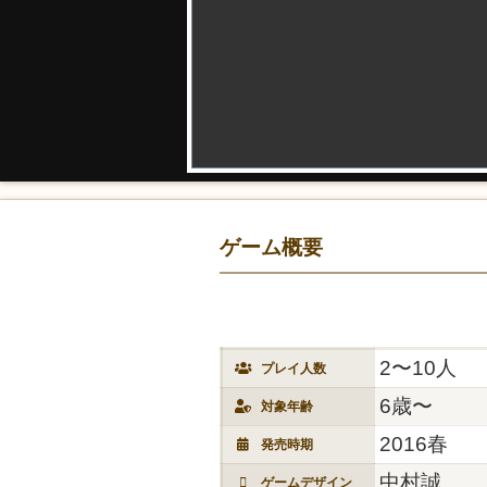
ゲーム概要
2〜10人
プレイ人数
6歳〜
対象年齢
2016春
発売時期
中村誠
ゲームデザイン