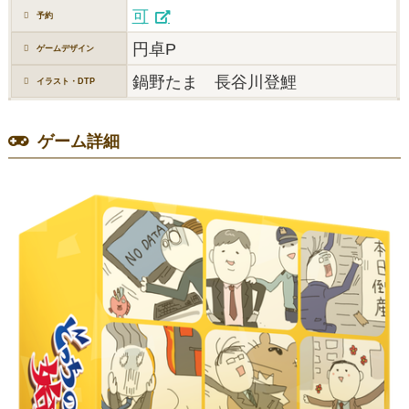
可
予約
円卓P
ゲームデザイン
鍋野たま 長谷川登鯉
イラスト・DTP
ゲーム詳細