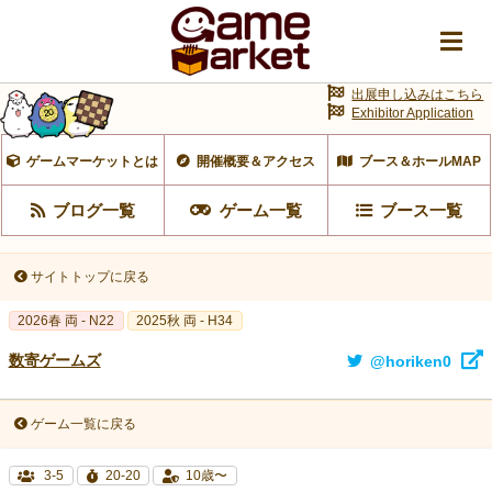
出展申し込みはこちら
Exhibitor Application
ゲームマーケットとは
開催概要＆アクセス
ブース＆ホールMAP
ブログ一覧
ゲーム一覧
ブース一覧
サイトトップに戻る
2026春 両 - N22
2025秋 両 - H34
数寄ゲームズ
@horiken0
ゲーム一覧に戻る
3-5
20-20
10歳〜