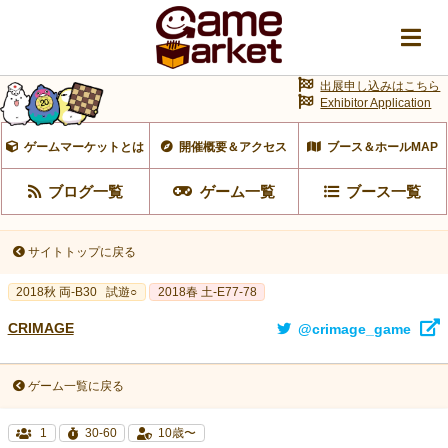
出展申し込みはこちら
Exhibitor Application
ゲームマーケットとは
開催概要＆アクセス
ブース＆ホールMAP
ブログ一覧
ゲーム一覧
ブース一覧
サイトトップに戻る
2018秋 両-B30
試遊○
2018春 土-E77-78
CRIMAGE
@crimage_game
ゲーム一覧に戻る
1
30-60
10歳〜