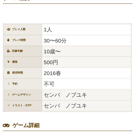
1人
プレイ人数
30〜60分
プレイ時間
10歳〜
対象年齢
500円
価格
2016春
発売時期
不可
予約
センバ ノブユキ
ゲームデザイン
センバ ノブユキ
イラスト・DTP
ゲーム詳細