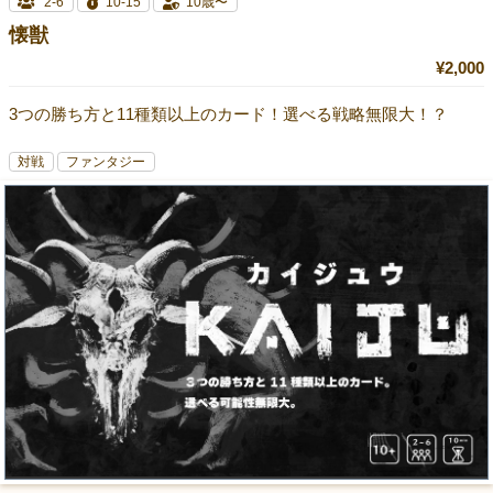
2-6
10-15
10歳〜
懐獣
¥2,000
3つの勝ち方と11種類以上のカード！選べる戦略無限大！？
対戦
ファンタジー