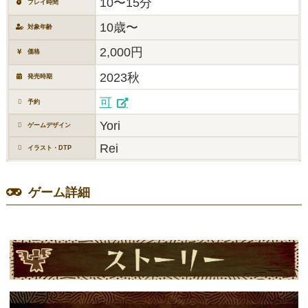
10〜15分
プレイ時間
10歳〜
対象年齢
2,000円
価格
2023秋
発売時期
可
予約
Yori
ゲームデザイン
Rei
イラスト・DTP
ゲーム詳細