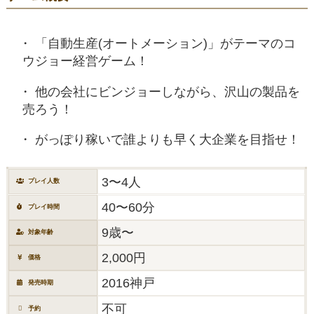
「自動生産(オートメーション)」がテーマのコ
ウジョー経営ゲーム！
他の会社にビンジョーしながら、沢山の製品を
売ろう！
がっぽり稼いで誰よりも早く大企業を目指せ！
3〜4人
プレイ人数
40〜60分
プレイ時間
9歳〜
対象年齢
2,000円
価格
2016神戸
発売時期
不可
予約