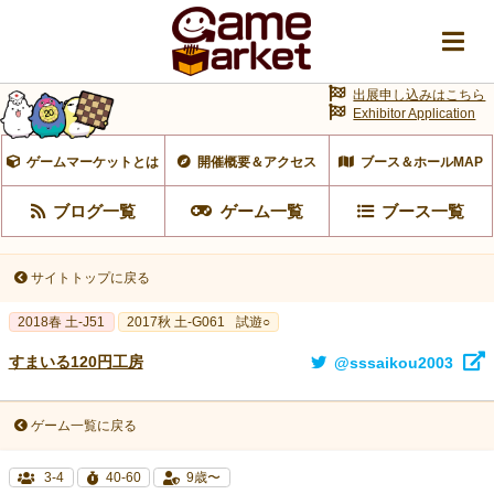
出展申し込みはこちら
Exhibitor Application
ゲームマーケットとは
開催概要＆アクセス
ブース＆ホールMAP
ブログ一覧
ゲーム一覧
ブース一覧
サイトトップに戻る
2018春 土-J51
2017秋 土-G061
試遊○
すまいる120円工房
@sssaikou2003
ゲーム一覧に戻る
3-4
40-60
9歳〜