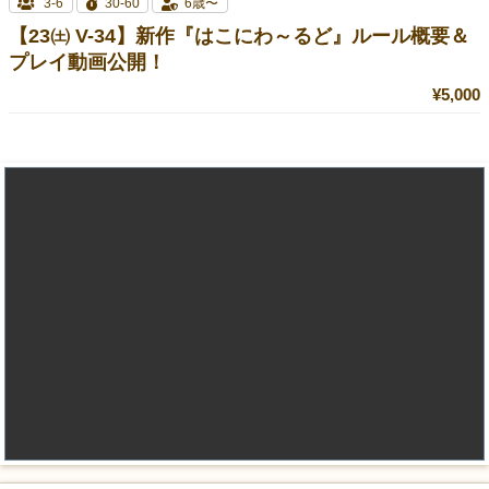
3-6
30-60
6歳〜
【23㈯ V-34】新作『はこにわ～るど』ルール概要＆
プレイ動画公開！
¥5,000