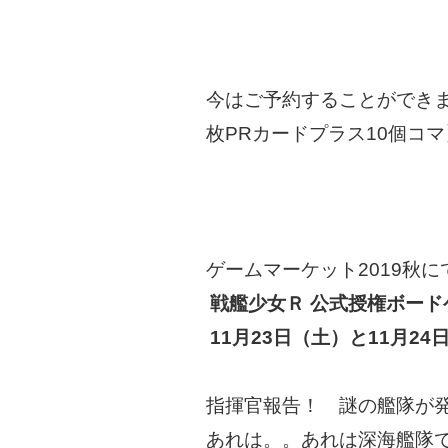
今はご予約することができ
枚PRカードプラス10個コ
ゲームマーケット2019秋に
戦艦少女Ｒ 公式授権ボー
11月23日（土）と11月2
指揮官報告！ 謎の艦隊が
あれは。。あれは深海艦隊