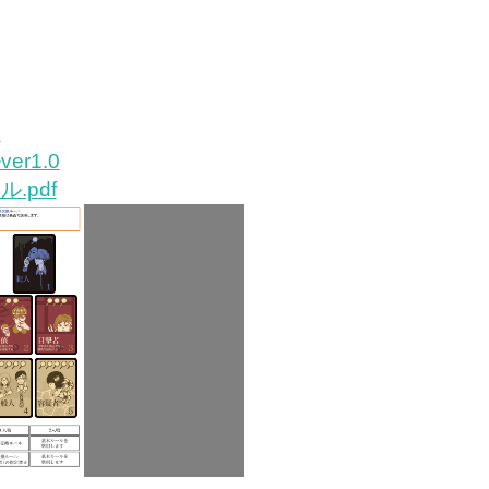
め
r1.0
.pdf