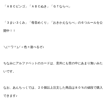
「ＡＢＣビンゴ」「ＡＢＣぬき」「ＧＴならべ」
「３まい３くみ」「母音めくり」「おきかえならべ」の６つルールを公
開中！！
＼(＾ワ＾)／＜色々遊べるぞ♪
ちなみにアルファベットのカードは、意外にも世の中にあまり無いみた
いです。
なお、あんちっくでは、２０個以上注文した商品は８０％の値段で購入
できます♪