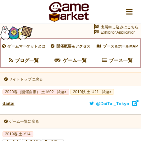
出展申し込みはこちら
Exhibitor Application
ゲームマーケットとは
開催概要＆アクセス
ブース＆ホールMAP
ブログ一覧
ゲーム一覧
ブース一覧
サイトトップに戻る
2020春（開催自粛） 土-M02
試遊○
2019秋 土-U21
試遊○
daitai
@DaiTai_Tokyo
ゲーム一覧に戻る
2019春 土-Y14