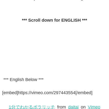
*** Scroll down for ENGLISH ***
*** English Below ***
[embed]https://vimeo.com/297443554[/embed]
1分でわかるポラリッチ
from
daitai
on
Vimeo