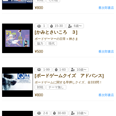
対戦
その他
¥800
番次郎書店
1
15-30
6歳〜
[かみとさいころ ３]
ボードゲーマーの日常＋神さま
協力
現代
¥500
番次郎書店
1-99
1-60
10歳〜
[ボードゲームクイズ アドバンス]
ボードゲームに関する早押しクイズ、全333問！
対戦
テーマ無し
¥800
番次郎書店
2-6
30-60
10歳〜