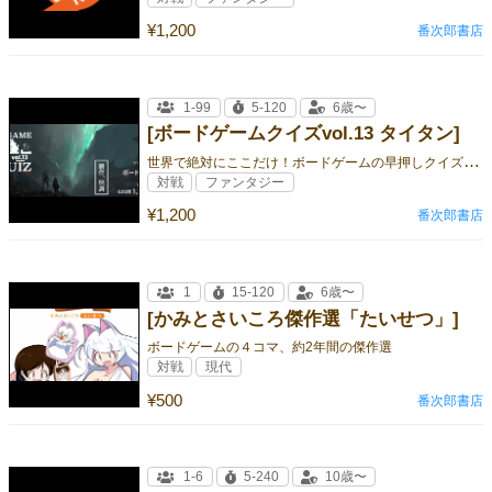
¥1,200
番次郎書店
1-99
5-120
6歳〜
[ボードゲームクイズvol.13 タイタン]
世
界で絶対にここだけ！ボードゲームの早押しクイズ問題集
対戦
ファンタジー
¥1,200
番次郎書店
1
15-120
6歳〜
[かみとさいころ傑作選「たいせつ」]
ボードゲームの４コマ、約2年間の傑作選
対戦
現代
¥500
番次郎書店
1-6
5-240
10歳〜