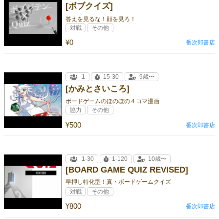
[ボブクイズ]
答えを見るな！顔を見ろ！
対戦
その他
¥0
番次郎書店
1
15-30
9歳〜
[かみとさいころ]
ボードゲームのほのぼの４コマ漫画
協力
その他
¥500
番次郎書店
1-30
1-120
10歳〜
[BOARD GAME QUIZ REVISED]
早押し特化型！真・ボードゲームクイズ
対戦
その他
¥800
番次郎書店