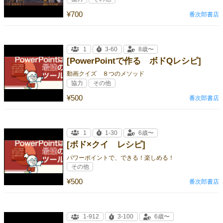
¥700
番次郎書店
1
3-60
8歳〜
[PowerPointで作る ボドQレシピ]
動画クイズ ８つのメソッド
協力
その他
¥500
番次郎書店
1
1-30
6歳〜
[ボド×クイ レシピ]
パワーポイントで、できる！楽しめる！
その他
¥500
番次郎書店
1-912
3-100
6歳〜