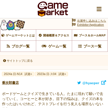
出展申し込みはこちら
Exhibitor Application
ゲームマーケットとは
開催概要＆アクセス
ブース＆ホールMAP
ブログ一覧
ゲーム一覧
ブース一覧
サイトトップに戻る
2024a 日-N14
試遊○
2023a 日-ス04
試遊○
番次郎書店
@hyacper
ボードゲームとクイズで生きている人。たまに現れて騒いで去
っていく。コーヒーと本が好き。目下の悩みは、クイズの本を
作ったはいいけれど、テストプレイを行う友人も場所もいない