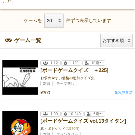
こと。
ゲームを
件ずつ表示しています
ゲーム一覧
1-12
1-120
10歳〜
[ボードゲームクイズ ＋225]
お求めやすい価格の追加クイズ集
対戦
テーマ無し
¥300
番次郎書店
1-99
10-240
6歳〜
[ボードゲームクイズ vol.13タイタン]
真・ボドゲクイズ520問
対戦
ファンタジー