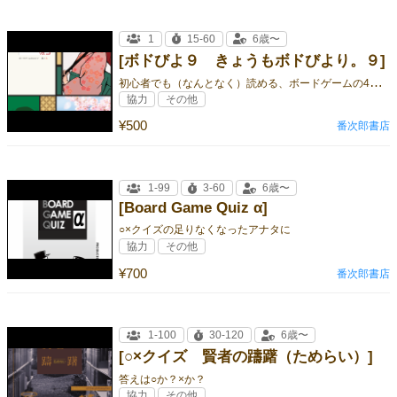
1
15-60
6歳〜
[ボドびよ９ きょうもボドびより。９]
初
心者でも（なんとなく）読める、ボードゲームの4コマ
協力
その他
¥500
番次郎書店
1-99
3-60
6歳〜
[Board Game Quiz α]
○×クイズの足りなくなったアナタに
協力
その他
¥700
番次郎書店
1-100
30-120
6歳〜
[○×クイズ 賢者の躊躇（ためらい）]
答えは○か？×か？
協力
その他