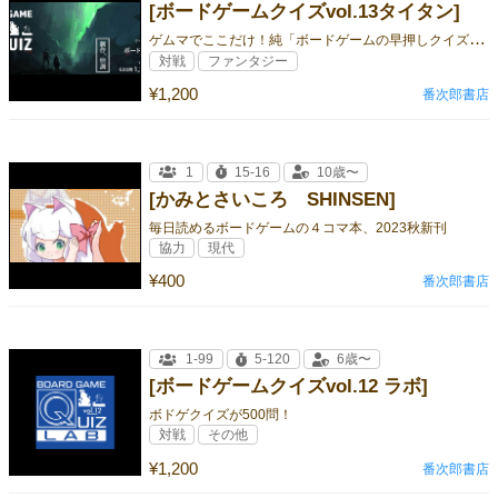
[ボードゲームクイズvol.13タイタン]
ゲ
ムマでここだけ！純「ボードゲームの早押しクイズ」2024年秋新刊
対戦
ファンタジー
¥1,200
番次郎書店
1
15-16
10歳〜
[かみとさいころ SHINSEN]
毎日読めるボードゲームの４コマ本、2023秋新刊
協力
現代
¥400
番次郎書店
1-99
5-120
6歳〜
[ボードゲームクイズvol.12 ラボ]
ボドゲクイズが500問！
対戦
その他
¥1,200
番次郎書店