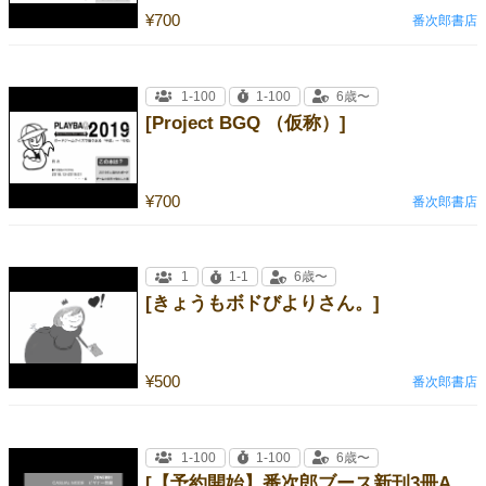
¥700
番次郎書店
1-100
1-100
6歳〜
[Project BGQ （仮称）]
¥700
番次郎書店
1
1-1
6歳〜
[きょうもボドびよりさん。]
¥500
番次郎書店
1-100
1-100
6歳〜
[【予約開始】番次郎ブース新刊3冊ANALOG Game GAME２アナログゲームのなぞなぞブック２、他２冊]