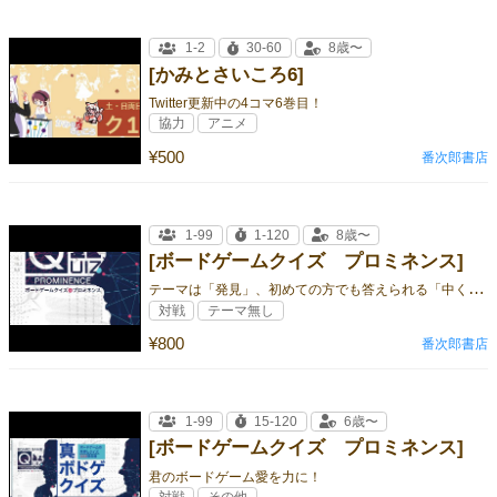
1-2
30-60
8歳〜
[かみとさいころ6]
Twitter更新中の4コマ6巻目！
協力
アニメ
¥500
番次郎書店
1-99
1-120
8歳〜
[ボードゲームクイズ プロミネンス]
テ
ーマは「発見」、初めての方でも答えられる「中くらいのクイズ」が満載
対戦
テーマ無し
¥800
番次郎書店
1-99
15-120
6歳〜
[ボードゲームクイズ プロミネンス]
君のボードゲーム愛を力に！