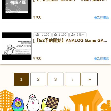
¥700
番次郎書店
1-100
1-100
6歳〜
[【5/2予約開始】ANALOG Game GAME アナログゲームのなぞなぞブック２ 他]
¥700
番次郎書店
1
2
3
›
»