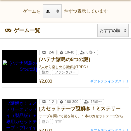
ゲームを
件ずつ表示しています
ゲーム一覧
2-6
10-40
8歳〜
[ハテナ諸島の5つの謎]
2人から楽しめる謎解きTRPG！
協力
ファンタジー
¥2,000
ギフトテンインダストリ
1-2
180-300
15歳〜
[カセットテープ謎解き！ミステリーオデッセイ（製品版）＋専用カセットテープ・プレイヤー付き！]
テ
ープを聞いて謎を解く、１本のカセットテープから広がる宇宙SFミステリー！！
協力
宇宙
¥2,000
ギフトテンインダストリ