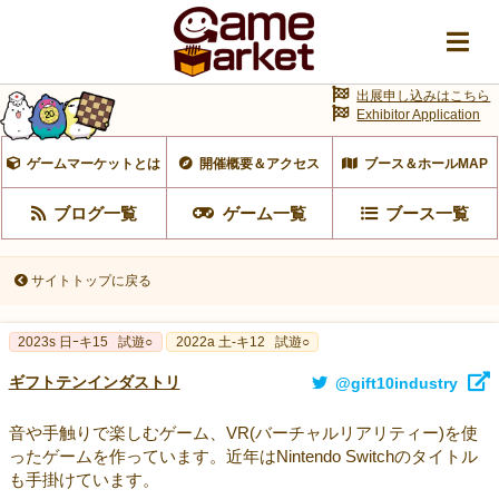
出展申し込みはこちら
Exhibitor Application
ゲームマーケットとは
開催概要＆アクセス
ブース＆ホールMAP
ブログ一覧
ゲーム一覧
ブース一覧
サイトトップに戻る
2023s 日ｰキ15
試遊○
2022a 土-キ12
試遊○
ギフトテンインダストリ
@gift10industry
音や手触りで楽しむゲーム、VR(バーチャルリアリティー)を使
ったゲームを作っています。近年はNintendo Switchのタイトル
も手掛けています。