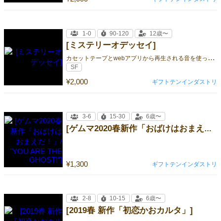
1-0
90-120
12歳〜
[ミステリーオデッセイ]
カ
セットテープとwebアプリから再生される音を使った謎解きゲームが登場！
SF
¥2,000
ギフトテンインダストリ
3-6
15-30
6歳〜
[ゲムマ2020春新作「おばけはおまえだ！」/ "YOU ARE THE GHOST!"]
¥1,300
ギフトテンインダストリ
2-8
10-15
6歳〜
[2019春 新作「初恋かおカルタ」]