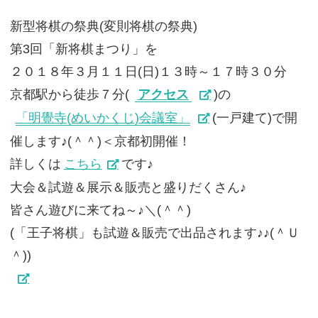
新型将棋の祭典(変則将棋の祭典)
第3回「新将棋まつり」を
２０１８年３月１１日(日)１３時～１７時３０分
京都駅から徒歩７分(
アクセス
)の
「明覺寺(めいかくじ)会議室」
(一戸建て)で開
催します♪(＾＾)＜京都初開催！
詳しくは
こちら
です♪
大会＆試遊＆展示＆販売と盛りだくさん♪
皆さん遊びに来てね～♪＼(＾＾)
(「王子将棋」も試遊＆販売で出品されます♪♪(＾Ｕ
＾))