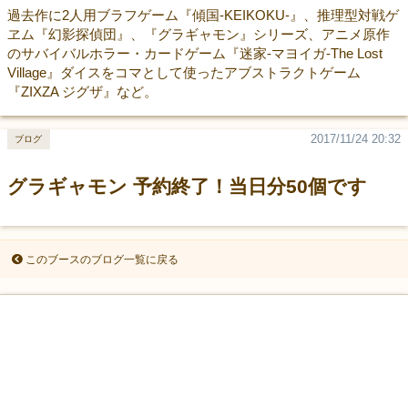
過去作に2人用ブラフゲーム『傾国-KEIKOKU-』、推理型対戦ゲ
ヱム『幻影探偵団』、『グラギャモン』シリーズ、アニメ原作
のサバイバルホラー・カードゲーム『迷家-マヨイガ-The Lost
Village』ダイスをコマとして使ったアブストラクトゲーム
『ZIXZA ジグザ』など。
2017/11/24 20:32
ブログ
グラギャモン 予約終了！当日分50個です
このブースのブログ一覧に戻る