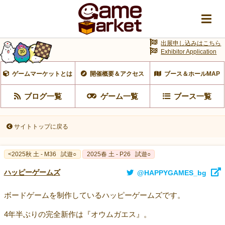
出展申し込みはこちら
Exhibitor Application
ゲームマーケットとは
開催概要＆アクセス
ブース＆ホールMAP
ブログ一覧
ゲーム一覧
ブース一覧
サイトトップに戻る
<2025秋 土 - M36
試遊○
2025春 土 - P26
試遊○
ハッピーゲームズ
@HAPPYGAMES_bg
ボードゲームを制作しているハッピーゲームズです。
4年半ぶりの完全新作は『オウムガエス』。