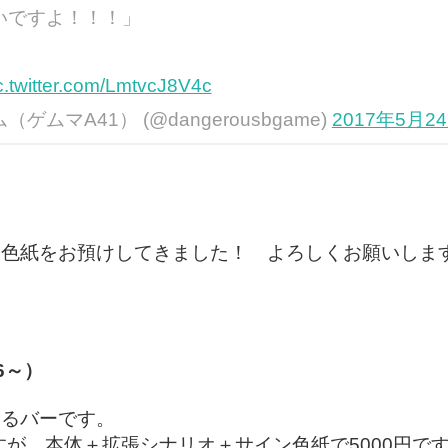
いですよ！！！」
c.twitter.com/LmtvcJ8V4c
ムマA41） (@dangerousbgame)
2017年5月2
色紙をお預けしてきました！ よろしくお願いしま
26～）
いるバーです。
すが、本体＋拡張シナリオ＋サイン色紙で5000円で