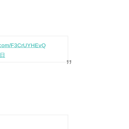
er.com/F3CrUYHEvQ
4日