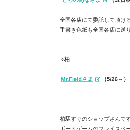
全国各店にて委託して頂け
手書き色紙も全国各店に送
○柏
Mr.Fieldさま
（5/26～）
柏駅すぐのショップさんで
ボードゲームのプレイスペ