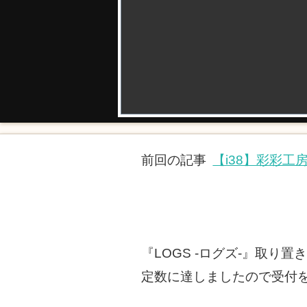
前回の記事
【i38】彩彩工
『LOGS -ログズ-』取り
定数に達しましたので受付