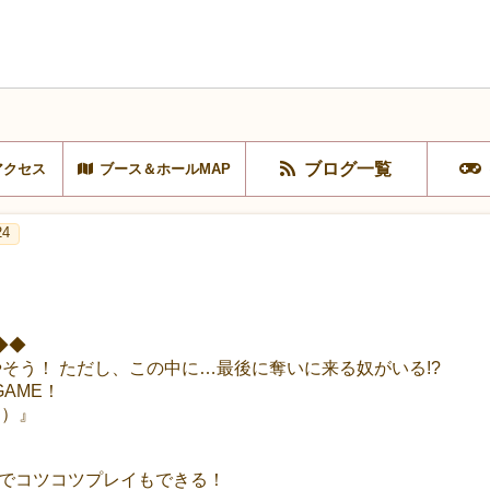
ブログ一覧
アクセス
ブース＆ホールMAP
24
◆◆
そう！ ただし、この中に…最後に奪いに来る奴がいる!?
GAME！
ー）』
人でコツコツプレイもできる！