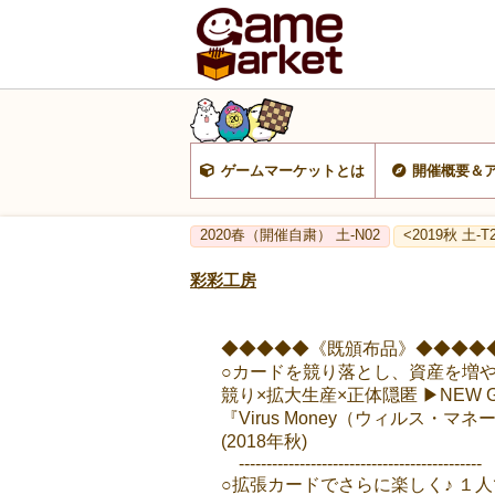
ゲームマーケットとは
開催概要＆
2020春（開催自粛） 土-N02
<2019秋 土-T
彩彩工房
◆◆◆◆◆《既頒布品》◆◆◆◆
○カードを競り落とし、資産を増や
競り×拡大生産×正体隠匿 ▶NEW 
『Virus Money（ウィルス・マネ
(2018年秋)
--------------------------------------------
○拡張カードでさらに楽しく♪ １