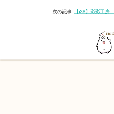
次の記事
【i38】彩彩工房
前の