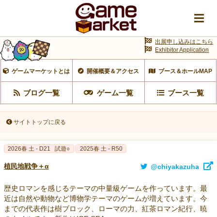
出展申し込みはこちら
Exhibitor Application
ゲームマーケットとは
開催概要＆アクセス
ブース＆ホールMAP
ブログ一覧
ゲーム一覧
ブース一覧
サイトトップに戻る
2026春 土 - D21
試遊○
2025春 土 - R50
植民地戦争＋α
@chiyakazuha
歴史ロマンを感じるテーマの中量級ゲームを作っています。最
近は自然や動物など博物学テーマのゲームが増えています。今
までの代表作は樹ブロック、ローマの力、紅茶ロマン紀行、暁