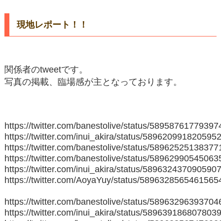
現地レポート！！
関係者のtweetです。
写真の掲載、臨場感が主となっております。
https://twitter.com/banestolive/status/5895876177939
https://twitter.com/inui_akira/status/589620991820595
https://twitter.com/banestolive/status/5896252513837
https://twitter.com/banestolive/status/5896299054506
https://twitter.com/inui_akira/status/589632437090590
https://twitter.com/AoyaYuy/status/5896328565461565
https://twitter.com/banestolive/status/5896329639370
https://twitter.com/inui_akira/status/589639186807803