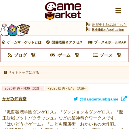
出展申し込みはこちら
Exhibitor Application
ゲームマーケットとは
開催概要＆アクセス
ブース＆ホールMAP
ブログ一覧
ゲーム一覧
ブース一覧
サイトトップに戻る
2026春 両 - N36
試遊○
<2025秋 両 - E48
試遊○
かがみ知育堂
@dangerousbgame
『戦闘破壊学園ダンゲロス』『ダンジョン＆ダンゲロス』『魔
王対戦ブットバクラッシュ』などの架神恭介ワークスです。
『はいどうぞゲーム』『こども商店街 おかいもの大作戦』