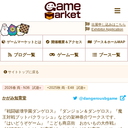
出展申し込みはこちら
Exhibitor Application
ゲームマーケットとは
開催概要＆アクセス
ブース＆ホールMAP
ブログ一覧
ゲーム一覧
ブース一覧
サイトトップに戻る
2026春 両 - N36
試遊○
<2025秋 両 - E48
試遊○
かがみ知育堂
@dangerousbgame
『戦闘破壊学園ダンゲロス』『ダンジョン＆ダンゲロス』『魔
王対戦ブットバクラッシュ』などの架神恭介ワークスです。
『はいどうぞゲーム』『こども商店街 おかいもの大作戦』