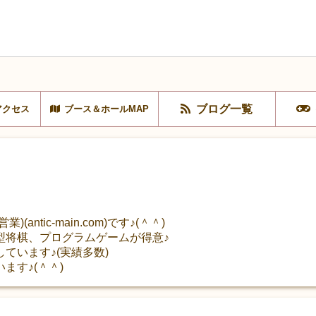
ブログ一覧
アクセス
ブース＆ホールMAP
ntic-main.com)です♪(＾＾)
型将棋、プログラムゲームが得意♪
ています♪(実績多数)
ます♪(＾＾)