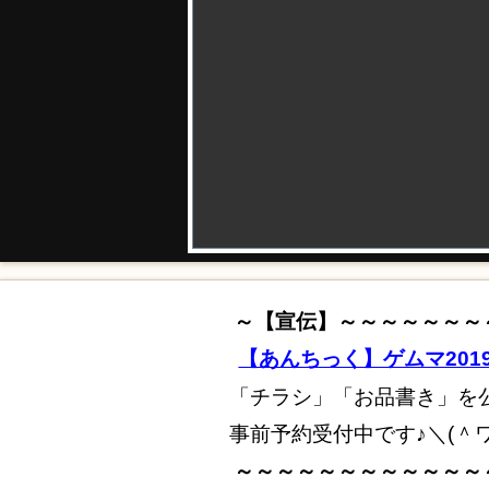
～【宣伝】～～～～～～～
【あんちっく】ゲムマ20
「チラシ」「お品書き」を
事前予約受付中です♪＼(＾
～～～～～～～～～～～～