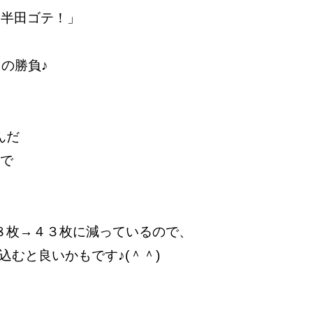
で「半田ゴテ！」
！の勝負♪
んだ
まで
８枚→４３枚に減っているので、
込むと良いかもです♪(＾＾)