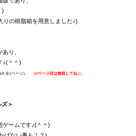
価版であり、
)
入りの樹脂箱を用意しました♪)
があり、
♪(＾＾)
0kB 全2ページ)
(3ページ目は無視してね♪)
ルズ＞
ゲームです♪(＾＾)
かばない事も！？)