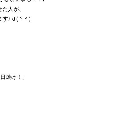
せた人が、
す♪ｄ(＾＾)
で「日焼け！」