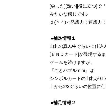
[尖った][熱い][役に立つ]
みたいな感じです♪
ｄ(＾＾)＜発想力！連想力
●補足情報１
山札の真ん中ぐらいに仕込
[ＥＮＤカード]が登場する
ゲームを続けますが、
『ことバブルmini』は
シンボルカードの山札が６
上から2/3ぐらいの位置に仕
●補足情報２