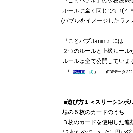
『ことバブル』の少枚数廉
ルールは全く同じです♪(＾＾
(バブルをイメージしたラメ
『ことバブルmini』には
２つのルールと上級ルール
ルールは全て公開しています
「
説明書
」
(PDFデータ 37
■遊び方１＜スリーシンボ
場の５枚のカードのうち
３枚のカードを使用した連想
(３枚なので、すぐに思い浮