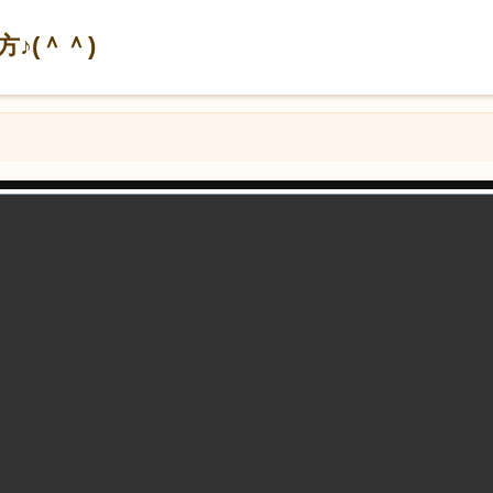
♪(＾＾)